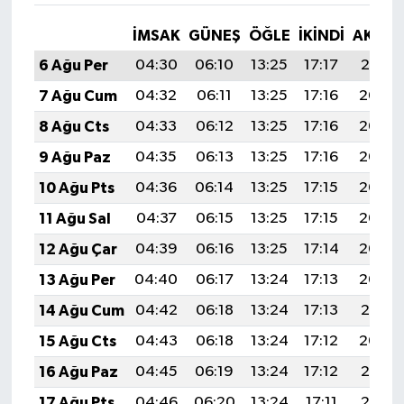
İMSAK
GÜNEŞ
ÖĞLE
İKINDI
AKŞA
6 Ağu Per
04:30
06:10
13:25
17:17
20:31
7 Ağu Cum
04:32
06:11
13:25
17:16
20:30
8 Ağu Cts
04:33
06:12
13:25
17:16
20:29
9 Ağu Paz
04:35
06:13
13:25
17:16
20:27
10 Ağu Pts
04:36
06:14
13:25
17:15
20:26
11 Ağu Sal
04:37
06:15
13:25
17:15
20:25
12 Ağu Çar
04:39
06:16
13:25
17:14
20:24
13 Ağu Per
04:40
06:17
13:24
17:13
20:22
14 Ağu Cum
04:42
06:18
13:24
17:13
20:21
15 Ağu Cts
04:43
06:18
13:24
17:12
20:20
16 Ağu Paz
04:45
06:19
13:24
17:12
20:18
17 Ağu Pts
04:46
06:20
13:24
17:11
20:17