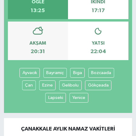
ÖĞLE
İKINDI
13:25
17:17
AKŞAM
YATSI
20:31
22:04
Ayvacık
Bayramiç
Biga
Bozcaada
Çan
Ezine
Gelibolu
Gökçeada
Lapseki
Yenice
ÇANAKKALE AYLIK NAMAZ VAKITLERI