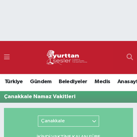
Nöbetçi Eczaneler
Hava Durumu
Namaz Vakitleri
Trafik Durumu
Türkiye
Gündem
Belediyeler
Meclis
Anasay
Süper Lig Puan Durumu ve Fikstür
Çanakkale Namaz Vakitleri
Tüm Manşetler
Son Dakika Haberleri
Çanakkale
Haber Arşivi