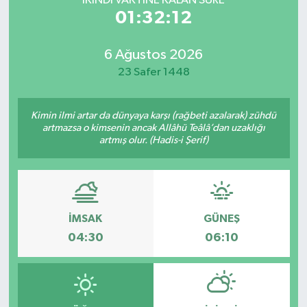
İKINDI VAKTİNE KALAN SÜRE
01:32:12
6 Ağustos 2026
23 Safer 1448
Kimin ilmi artar da dünyaya karşı (rağbeti azalarak) zühdü
artmazsa o kimsenin ancak Allâhü Teâlâ’dan uzaklığı
artmış olur. (Hadis-i Şerif)
İMSAK
GÜNEŞ
04:30
06:10