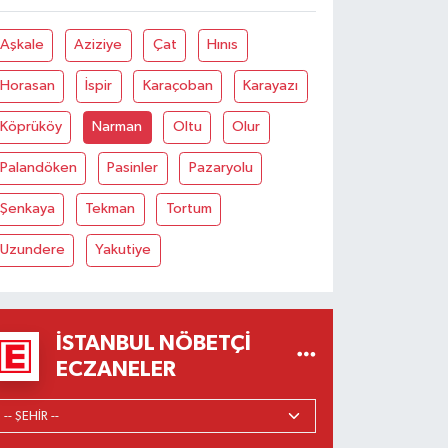
Aşkale
Aziziye
Çat
Hınıs
Horasan
İspir
Karaçoban
Karayazı
Köprüköy
Narman
Oltu
Olur
Palandöken
Pasinler
Pazaryolu
Şenkaya
Tekman
Tortum
Uzundere
Yakutiye
İSTANBUL NÖBETÇI
ECZANELER