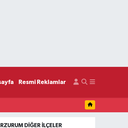
sayfa
Resmi Reklamlar
ERZURUM DIĞER İLÇELER