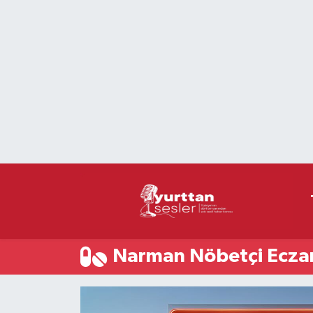
Nöbetçi Eczaneler
Hava Durumu
Namaz Vakitleri
Trafik Durumu
Süper Lig Puan Durumu ve Fikstür
Tüm Manşetler
Narman Nöbetçi Ecza
Son Dakika Haberleri
Haber Arşivi