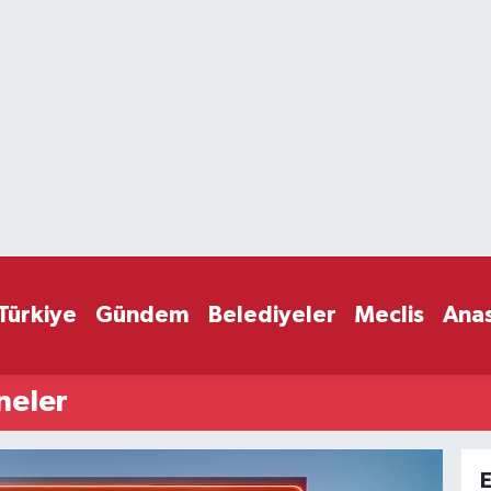
Türkiye
Gündem
Belediyeler
Meclis
Ana
neler