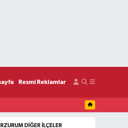
sayfa
Resmi Reklamlar
ERZURUM DIĞER İLÇELER