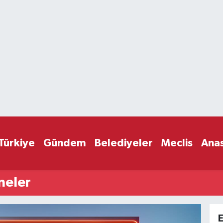
Türkiye
Gündem
Belediyeler
Meclis
Ana
neler