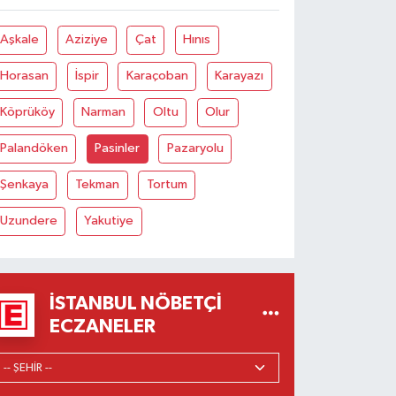
Aşkale
Aziziye
Çat
Hınıs
Horasan
İspir
Karaçoban
Karayazı
Köprüköy
Narman
Oltu
Olur
Palandöken
Pasinler
Pazaryolu
Şenkaya
Tekman
Tortum
Uzundere
Yakutiye
İSTANBUL NÖBETÇI
ECZANELER