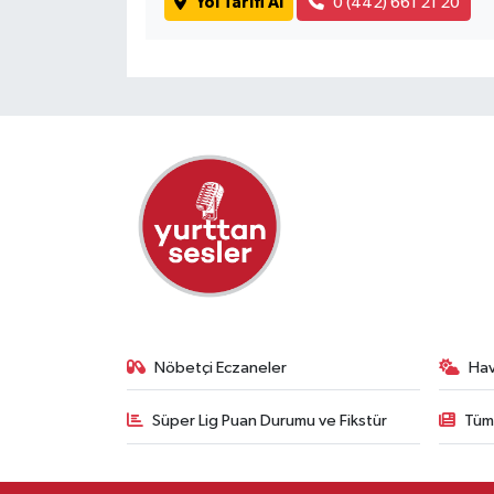
Yol Tarifi Al
0 (442) 661 21 20
Nöbetçi Eczaneler
Ha
Süper Lig Puan Durumu ve Fikstür
Tüm