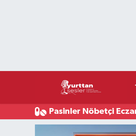
Nöbetçi Eczaneler
Hava Durumu
Namaz Vakitleri
Trafik Durumu
Süper Lig Puan Durumu ve Fikstür
Tüm Manşetler
Pasinler Nöbetçi Ecza
Son Dakika Haberleri
Haber Arşivi