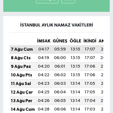
İSTANBUL AYLIK NAMAZ VAKITLERI
İMSAK
GÜNEŞ
ÖĞLE
İKINDI
AKŞA
7 Ağu Cum
04:17
05:59
13:15
17:07
20:21
8 Ağu Cts
04:19
06:00
13:15
17:07
20:20
9 Ağu Paz
04:20
06:01
13:15
17:06
20:19
10 Ağu Pts
04:22
06:02
13:15
17:06
20:18
11 Ağu Sal
04:23
06:03
13:14
17:05
20:16
12 Ağu Çar
04:25
06:04
13:14
17:05
20:15
13 Ağu Per
04:26
06:05
13:14
17:04
20:14
14 Ağu Cum
04:28
06:06
13:14
17:03
20:12