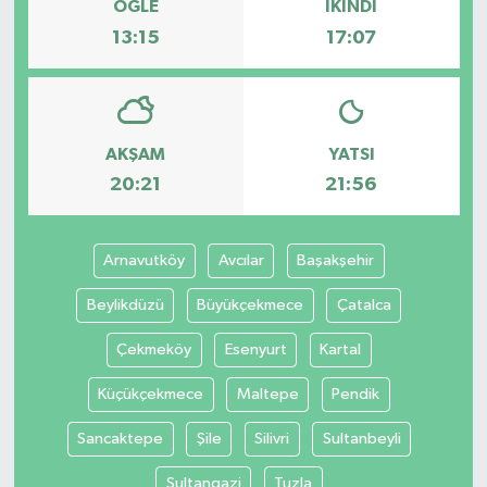
ÖĞLE
İKINDI
13:15
17:07
AKŞAM
YATSI
20:21
21:56
Arnavutköy
Avcılar
Başakşehir
Beylikdüzü
Büyükçekmece
Çatalca
Çekmeköy
Esenyurt
Kartal
Küçükçekmece
Maltepe
Pendik
Sancaktepe
Şile
Silivri
Sultanbeyli
Sultangazi
Tuzla