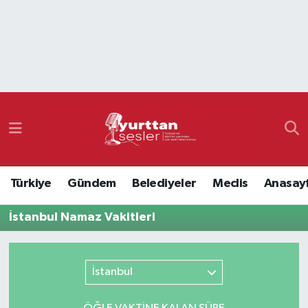
Nöbetçi Eczaneler
Hava Durumu
Namaz Vakitleri
Trafik Durumu
Türkiye
Gündem
Belediyeler
Meclis
Anasay
Süper Lig Puan Durumu ve Fikstür
İstanbul Namaz Vakitleri
Tüm Manşetler
Son Dakika Haberleri
İstanbul
Haber Arşivi