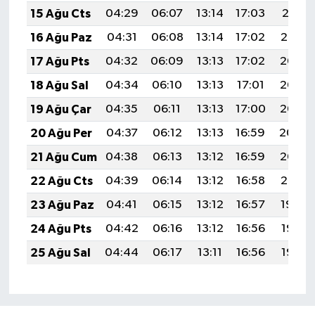
15 Ağu Cts
04:29
06:07
13:14
17:03
20:11
16 Ağu Paz
04:31
06:08
13:14
17:02
20:10
17 Ağu Pts
04:32
06:09
13:13
17:02
20:08
18 Ağu Sal
04:34
06:10
13:13
17:01
20:07
19 Ağu Çar
04:35
06:11
13:13
17:00
20:05
20 Ağu Per
04:37
06:12
13:13
16:59
20:04
21 Ağu Cum
04:38
06:13
13:12
16:59
20:02
22 Ağu Cts
04:39
06:14
13:12
16:58
20:01
23 Ağu Paz
04:41
06:15
13:12
16:57
19:59
24 Ağu Pts
04:42
06:16
13:12
16:56
19:58
25 Ağu Sal
04:44
06:17
13:11
16:56
19:56