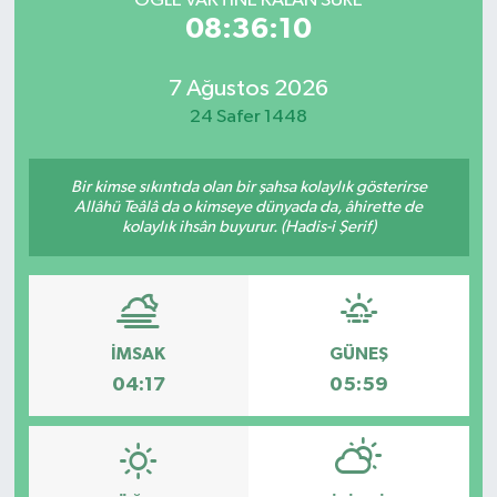
ÖĞLE VAKTİNE KALAN SÜRE
08:36:10
7 Ağustos 2026
24 Safer 1448
Bir kimse sıkıntıda olan bir şahsa kolaylık gösterirse
Allâhü Teâlâ da o kimseye dünyada da, âhirette de
kolaylık ihsân buyurur. (Hadis-i Şerif)
İMSAK
GÜNEŞ
04:17
05:59