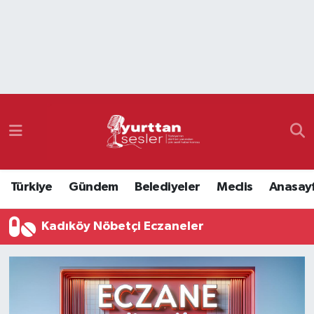
Nöbetçi Eczaneler
Hava Durumu
Namaz Vakitleri
Trafik Durumu
Türkiye
Gündem
Belediyeler
Meclis
Anasay
Süper Lig Puan Durumu ve Fikstür
Kadıköy Nöbetçi Eczaneler
Tüm Manşetler
Son Dakika Haberleri
Haber Arşivi