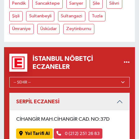
Pendik
Sancaktepe
Sarıyer
Şile
Silivri
Şişli
Sultanbeyli
Sultangazi
Tuzla
Ümraniye
Üsküdar
Zeytinburnu
İSTANBUL NÖBETÇI
ECZANELER
SERPİL ECZANESİ
CİHANGİR MAH.CİHANGİR CAD. NO:37D
Yol Tarifi Al
0 (212) 251 26 83