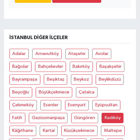
İSTANBUL DIĞER İLÇELER
Adalar
Arnavutköy
Ataşehir
Avcılar
Bağcılar
Bahçelievler
Bakırköy
Başakşehir
Bayrampaşa
Beşiktaş
Beykoz
Beylikdüzü
Beyoğlu
Büyükçekmece
Çatalca
Çekmeköy
Esenler
Esenyurt
Eyüpsultan
Fatih
Gaziosmanpaşa
Güngören
Kadıköy
Kâğıthane
Kartal
Küçükçekmece
Maltepe