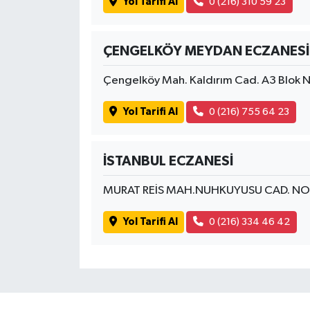
Yol Tarifi Al
0 (216) 310 59 23
ÇENGELKÖY MEYDAN ECZANESİ
Çengelköy Mah. Kaldırım Cad. A3 Blok 
Yol Tarifi Al
0 (216) 755 64 23
İSTANBUL ECZANESİ
MURAT REİS MAH.NUHKUYUSU CAD. NO
Yol Tarifi Al
0 (216) 334 46 42