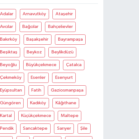
Adalar
Arnavutköy
Ataşehir
Avcılar
Bağcılar
Bahçelievler
Bakırköy
Başakşehir
Bayrampaşa
Beşiktaş
Beykoz
Beylikdüzü
Beyoğlu
Büyükçekmece
Çatalca
Çekmeköy
Esenler
Esenyurt
Eyüpsultan
Fatih
Gaziosmanpaşa
Güngören
Kadıköy
Kâğıthane
Kartal
Küçükçekmece
Maltepe
Pendik
Sancaktepe
Sarıyer
Şile