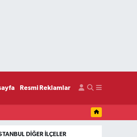
sayfa
Resmi Reklamlar
İSTANBUL DIĞER İLÇELER