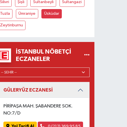
Silivri
Şişli
Sultanbeyli
Sultangazi
Tuzla
Ümraniye
Üsküdar
Zeytinburnu
İSTANBUL NÖBETÇI
ECZANELER
GÜLERYÜZ ECZANESİ
PİRİPAŞA MAH. ŞABANDERE SOK.
NO:7/D
Yol Tarifi Al
0 (212) 369 95 85