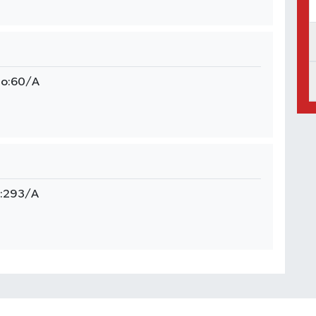
No:60/A
:293/A