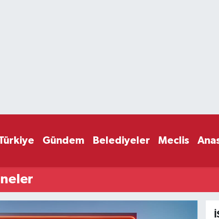
Türkiye
Gündem
Belediyeler
Meclis
Ana
neler