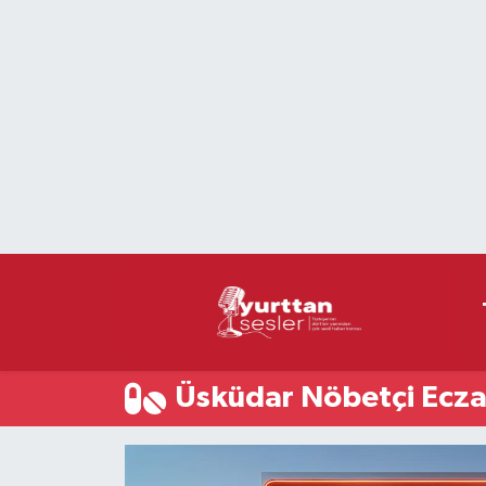
Nöbetçi Eczaneler
Hava Durumu
Namaz Vakitleri
Trafik Durumu
Süper Lig Puan Durumu ve Fikstür
Tüm Manşetler
Üsküdar Nöbetçi Ecza
Son Dakika Haberleri
Haber Arşivi