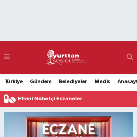
Nöbetçi Eczaneler
Hava Durumu
Namaz Vakitleri
Trafik Durumu
Türkiye
Gündem
Belediyeler
Meclis
Anasay
Süper Lig Puan Durumu ve Fikstür
Eflani Nöbetçi Eczaneler
Tüm Manşetler
Son Dakika Haberleri
Haber Arşivi