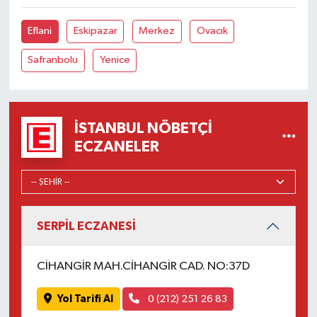
Eflani
Eskipazar
Merkez
Ovacık
Safranbolu
Yenice
İSTANBUL NÖBETÇI
ECZANELER
SERPİL ECZANESİ
CİHANGİR MAH.CİHANGİR CAD. NO:37D
Yol Tarifi Al
0 (212) 251 26 83