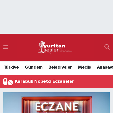
Nöbetçi Eczaneler
Hava Durumu
Namaz Vakitleri
Trafik Durumu
Türkiye
Gündem
Belediyeler
Meclis
Anasay
Süper Lig Puan Durumu ve Fikstür
Karabük Nöbetçi Eczaneler
Tüm Manşetler
Son Dakika Haberleri
Haber Arşivi