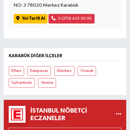
NO: 3 78020 Merkez Karabük
Yol Tarifi Al
0 (370) 433 50 00
KARABÜK DIĞER İLÇELER
Eflani
Eskipazar
Merkez
Ovacık
Safranbolu
Yenice
İSTANBUL NÖBETÇI
ECZANELER