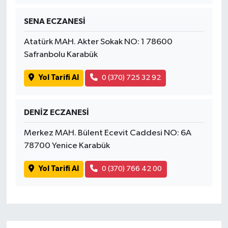
SENA ECZANESİ
Atatürk MAH. Akter Sokak NO: 1 78600
Safranbolu Karabük
Yol Tarifi Al
0 (370) 725 32 92
DENİZ ECZANESİ
Merkez MAH. Bülent Ecevit Caddesi NO: 6A
78700 Yenice Karabük
Yol Tarifi Al
0 (370) 766 42 00