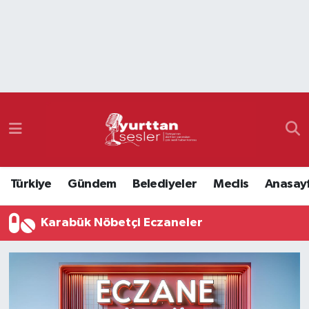
Nöbetçi Eczaneler
Hava Durumu
Namaz Vakitleri
Trafik Durumu
Türkiye
Gündem
Belediyeler
Meclis
Anasay
Süper Lig Puan Durumu ve Fikstür
Karabük Nöbetçi Eczaneler
Tüm Manşetler
Son Dakika Haberleri
Haber Arşivi