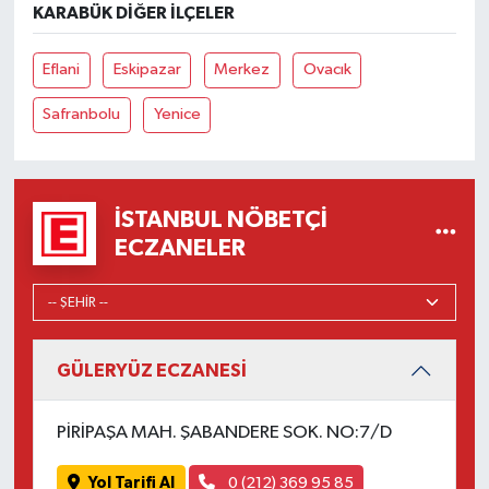
KARABÜK DIĞER İLÇELER
Eflani
Eskipazar
Merkez
Ovacık
Safranbolu
Yenice
İSTANBUL NÖBETÇI
ECZANELER
GÜLERYÜZ ECZANESİ
PİRİPAŞA MAH. ŞABANDERE SOK. NO:7/D
Yol Tarifi Al
0 (212) 369 95 85