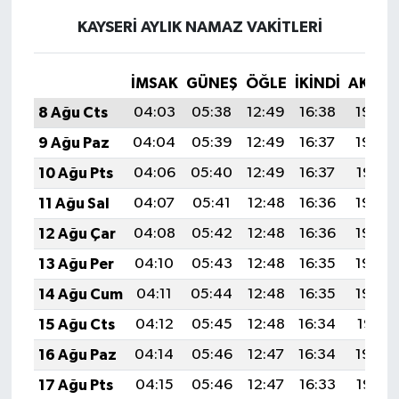
KAYSERI AYLIK NAMAZ VAKITLERI
İMSAK
GÜNEŞ
ÖĞLE
İKINDI
AKŞA
8 Ağu Cts
04:03
05:38
12:49
16:38
19:49
9 Ağu Paz
04:04
05:39
12:49
16:37
19:48
10 Ağu Pts
04:06
05:40
12:49
16:37
19:47
11 Ağu Sal
04:07
05:41
12:48
16:36
19:46
12 Ağu Çar
04:08
05:42
12:48
16:36
19:44
13 Ağu Per
04:10
05:43
12:48
16:35
19:43
14 Ağu Cum
04:11
05:44
12:48
16:35
19:42
15 Ağu Cts
04:12
05:45
12:48
16:34
19:41
16 Ağu Paz
04:14
05:46
12:47
16:34
19:39
17 Ağu Pts
04:15
05:46
12:47
16:33
19:38