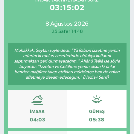
İMSAK VAKTİNE KALAN SÜRE
03:15:02
8 Ağustos 2026
25 Safer 1448
Muhakkak, Şeytan şöyle dedi: "Yâ Rabbi! İzzetine yemin
ederim ki ruhları cesetlerinde oldukça kullarını
saptırmaktan geri durmayacağım." Allâhü Teâlâ ise şöyle
buyurdu: "İzzetim ve Celâlime yemin olsun ki onlar
benden mağfiret talep ettikleri müddetçe ben de onları
affetmeye devam edeceğim." (Hadis-i Şerif)
İMSAK
GÜNEŞ
04:03
05:38