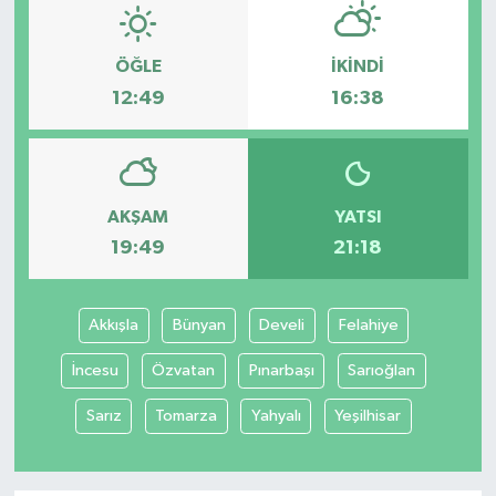
ÖĞLE
İKINDI
12:49
16:38
AKŞAM
YATSI
19:49
21:18
Akkışla
Bünyan
Develi
Felahiye
İncesu
Özvatan
Pınarbaşı
Sarıoğlan
Sarız
Tomarza
Yahyalı
Yeşilhisar