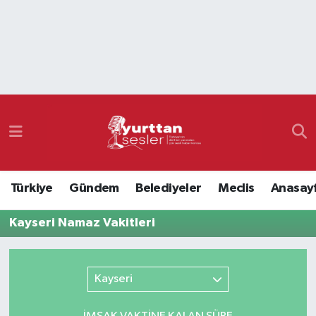
Nöbetçi Eczaneler
Hava Durumu
Namaz Vakitleri
Trafik Durumu
Türkiye
Gündem
Belediyeler
Meclis
Anasay
Süper Lig Puan Durumu ve Fikstür
Kayseri Namaz Vakitleri
Tüm Manşetler
Son Dakika Haberleri
Kayseri
Haber Arşivi