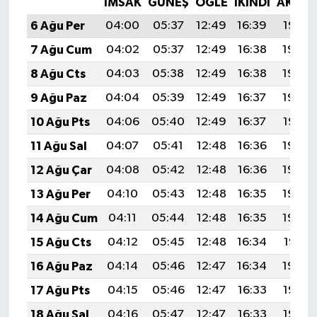
İMSAK
GÜNEŞ
ÖĞLE
İKINDI
AKŞA
6 Ağu Per
04:00
05:37
12:49
16:39
19:52
7 Ağu Cum
04:02
05:37
12:49
16:38
19:50
8 Ağu Cts
04:03
05:38
12:49
16:38
19:49
9 Ağu Paz
04:04
05:39
12:49
16:37
19:48
10 Ağu Pts
04:06
05:40
12:49
16:37
19:47
11 Ağu Sal
04:07
05:41
12:48
16:36
19:46
12 Ağu Çar
04:08
05:42
12:48
16:36
19:44
13 Ağu Per
04:10
05:43
12:48
16:35
19:43
14 Ağu Cum
04:11
05:44
12:48
16:35
19:42
15 Ağu Cts
04:12
05:45
12:48
16:34
19:41
16 Ağu Paz
04:14
05:46
12:47
16:34
19:39
17 Ağu Pts
04:15
05:46
12:47
16:33
19:38
18 Ağu Sal
04:16
05:47
12:47
16:33
19:37