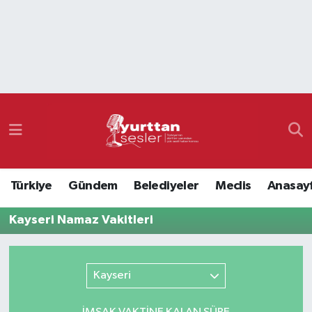
Nöbetçi Eczaneler
Hava Durumu
Namaz Vakitleri
Trafik Durumu
Türkiye
Gündem
Belediyeler
Meclis
Anasay
Süper Lig Puan Durumu ve Fikstür
Kayseri Namaz Vakitleri
Tüm Manşetler
Son Dakika Haberleri
Kayseri
Haber Arşivi