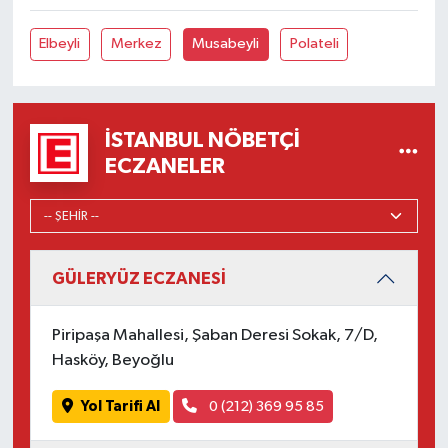
Elbeyli
Merkez
Musabeyli
Polateli
İSTANBUL NÖBETÇI
ECZANELER
GÜLERYÜZ ECZANESİ
Piripaşa Mahallesi, Şaban Deresi Sokak, 7/D,
Hasköy, Beyoğlu
Yol Tarifi Al
0 (212) 369 95 85