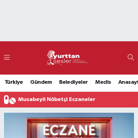
Nöbetçi Eczaneler
Hava Durumu
Namaz Vakitleri
Trafik Durumu
Türkiye
Gündem
Belediyeler
Meclis
Anasay
Süper Lig Puan Durumu ve Fikstür
Musabeyli Nöbetçi Eczaneler
Tüm Manşetler
Son Dakika Haberleri
Haber Arşivi