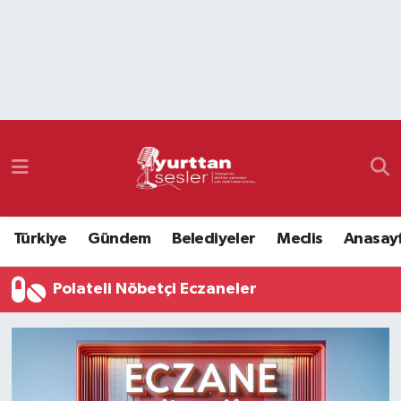
Nöbetçi Eczaneler
Hava Durumu
Namaz Vakitleri
Trafik Durumu
Türkiye
Gündem
Belediyeler
Meclis
Anasay
Süper Lig Puan Durumu ve Fikstür
Polateli Nöbetçi Eczaneler
Tüm Manşetler
Son Dakika Haberleri
Haber Arşivi