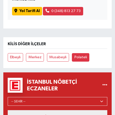
Yol Tarifi Al
0 (348) 813 27 73
KILIS DIĞER İLÇELER
Elbeyli
Merkez
Musabeyli
Polateli
İSTANBUL NÖBETÇI
ECZANELER