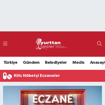
Nöbetçi Eczaneler
Hava Durumu
Namaz Vakitleri
Trafik Durumu
Türkiye
Gündem
Belediyeler
Meclis
Anasay
Süper Lig Puan Durumu ve Fikstür
Kilis Nöbetçi Eczaneler
Tüm Manşetler
Son Dakika Haberleri
Haber Arşivi