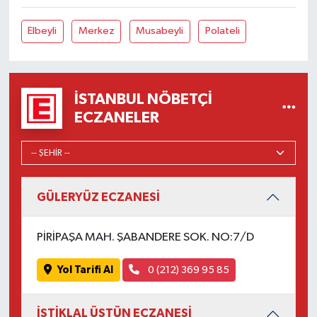
Elbeyli
Merkez
Musabeyli
Polateli
İSTANBUL NÖBETÇI
ECZANELER
GÜLERYÜZ ECZANESİ
PİRİPAŞA MAH. ŞABANDERE SOK. NO:7/D
Yol Tarifi Al
0 (212) 369 95 85
İSTİKLAL ÜSTÜN ECZANESİ