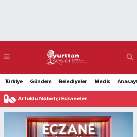
Nöbetçi Eczaneler
Hava Durumu
Namaz Vakitleri
Trafik Durumu
Türkiye
Gündem
Belediyeler
Meclis
Anasay
Süper Lig Puan Durumu ve Fikstür
Artuklu Nöbetçi Eczaneler
Tüm Manşetler
Son Dakika Haberleri
Haber Arşivi