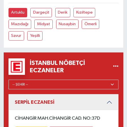
Artuklu
Dargeçit
Derik
Kızıltepe
Mazıdağı
Midyat
Nusaybin
Ömerli
Savur
Yeşilli
İSTANBUL NÖBETÇI
ECZANELER
SERPİL ECZANESİ
CİHANGİR MAH.CİHANGİR CAD. NO:37D