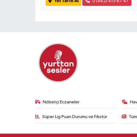
Yol Tarifi Al
0 (482) 415 87 47
Nöbetçi Eczaneler
Ha
Süper Lig Puan Durumu ve Fikstür
Tüm