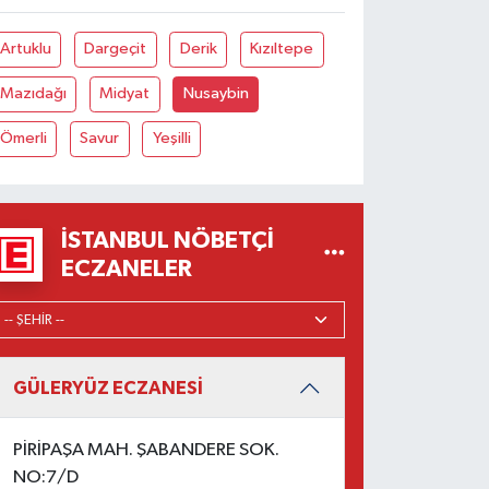
Artuklu
Dargeçit
Derik
Kızıltepe
Mazıdağı
Midyat
Nusaybin
Ömerli
Savur
Yeşilli
İSTANBUL NÖBETÇI
ECZANELER
GÜLERYÜZ ECZANESİ
PİRİPAŞA MAH. ŞABANDERE SOK.
NO:7/D