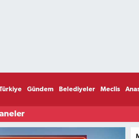
Türkiye
Gündem
Belediyeler
Meclis
Ana
aneler