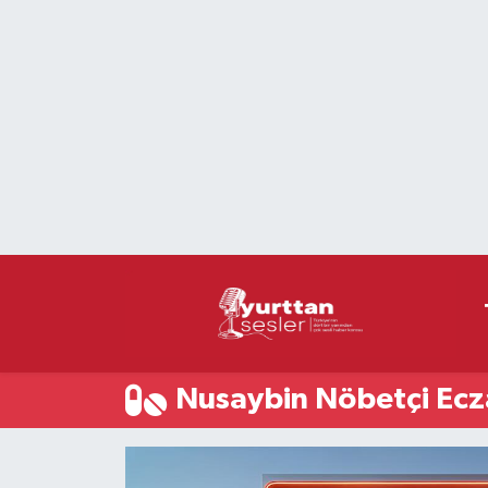
Nöbetçi Eczaneler
Hava Durumu
Namaz Vakitleri
Trafik Durumu
Süper Lig Puan Durumu ve Fikstür
Tüm Manşetler
Nusaybin Nöbetçi Ecz
Son Dakika Haberleri
Haber Arşivi