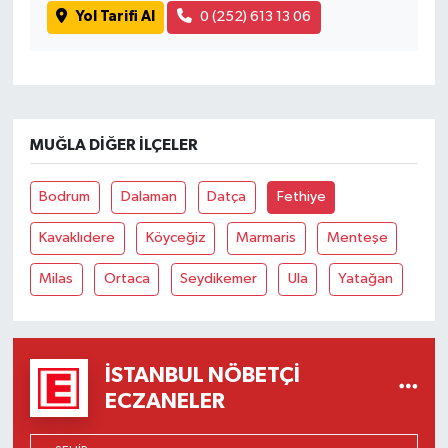
Yol Tarifi Al
0 (252) 613 13 06
MUĞLA DIĞER İLÇELER
Bodrum
Dalaman
Datça
Fethiye
Kavaklıdere
Köyceğiz
Marmaris
Menteşe
Milas
Ortaca
Seydikemer
Ula
Yatağan
İSTANBUL NÖBETÇI
ECZANELER