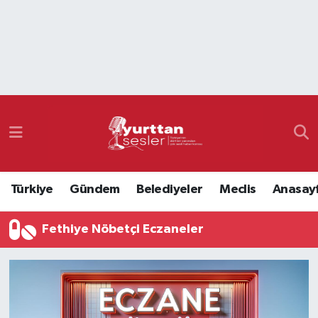
Nöbetçi Eczaneler
Hava Durumu
Namaz Vakitleri
Trafik Durumu
Türkiye
Gündem
Belediyeler
Meclis
Anasay
Süper Lig Puan Durumu ve Fikstür
Fethiye Nöbetçi Eczaneler
Tüm Manşetler
Son Dakika Haberleri
Haber Arşivi