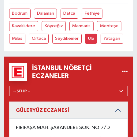
Bodrum
Dalaman
Datça
Fethiye
Kavaklıdere
Köyceğiz
Marmaris
Menteşe
Milas
Ortaca
Seydikemer
Ula
Yatağan
İSTANBUL NÖBETÇI
ECZANELER
GÜLERYÜZ ECZANESİ
PİRİPAŞA MAH. ŞABANDERE SOK. NO:7/D