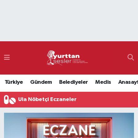
Nöbetçi Eczaneler
Hava Durumu
Namaz Vakitleri
Trafik Durumu
Türkiye
Gündem
Belediyeler
Meclis
Anasay
Süper Lig Puan Durumu ve Fikstür
Ula Nöbetçi Eczaneler
Tüm Manşetler
Son Dakika Haberleri
Haber Arşivi