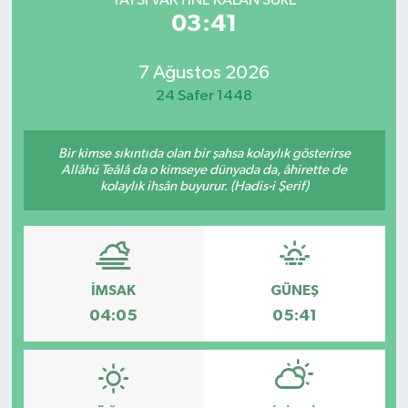
YATSI VAKTİNE KALAN SÜRE
03:41
7 Ağustos 2026
24 Safer 1448
Bir kimse sıkıntıda olan bir şahsa kolaylık gösterirse
Allâhü Teâlâ da o kimseye dünyada da, âhirette de
kolaylık ihsân buyurur. (Hadis-i Şerif)
İMSAK
GÜNEŞ
04:05
05:41