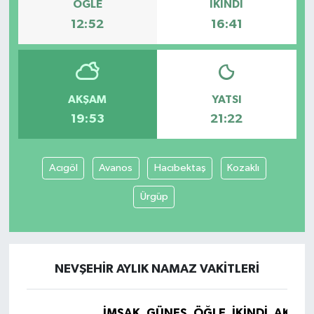
ÖĞLE
İKINDI
12:52
16:41
AKŞAM
YATSI
19:53
21:22
Acıgöl
Avanos
Hacıbektaş
Kozaklı
Ürgüp
NEVŞEHIR AYLIK NAMAZ VAKITLERI
İMSAK
GÜNEŞ
ÖĞLE
İKINDI
AKŞA