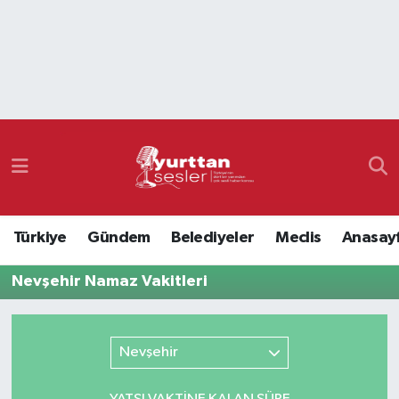
Nöbetçi Eczaneler
Hava Durumu
Namaz Vakitleri
Trafik Durumu
Türkiye
Gündem
Belediyeler
Meclis
Anasay
Süper Lig Puan Durumu ve Fikstür
Nevşehir Namaz Vakitleri
Tüm Manşetler
Son Dakika Haberleri
Nevşehir
Haber Arşivi