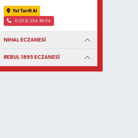
Yol Tarifi Al
0 (212) 254 36 04
NIHAL ECZANESİ
REBUL 1895 ECZANESİ