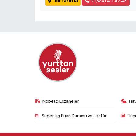
Yol Tarifi Al
0 (384) 411 42 43
Nöbetçi Eczaneler
Ha
Süper Lig Puan Durumu ve Fikstür
Tüm