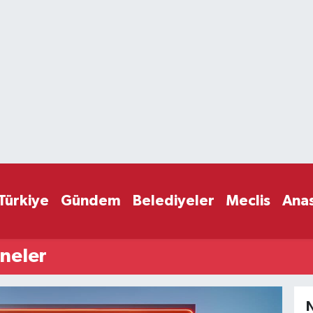
Türkiye
Gündem
Belediyeler
Meclis
Ana
neler