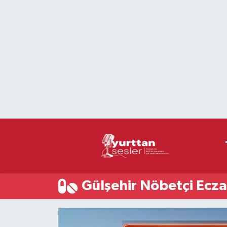
Nöbetçi Eczaneler
Hava Durumu
Namaz Vakitleri
Trafik Durumu
Süper Lig Puan Durumu ve Fikstür
Tüm Manşetler
Gülşehir Nöbetçi Ecza
Son Dakika Haberleri
Haber Arşivi