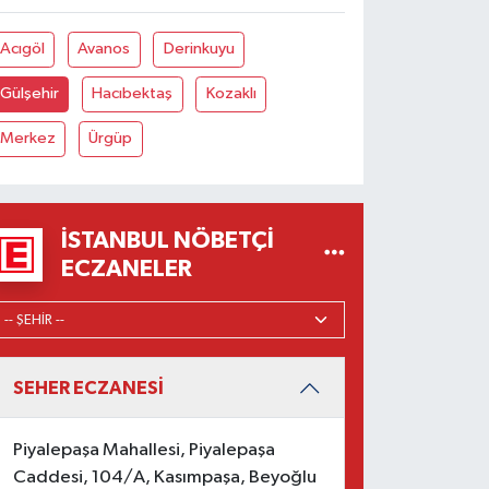
Acıgöl
Avanos
Derinkuyu
Gülşehir
Hacıbektaş
Kozaklı
Merkez
Ürgüp
İSTANBUL NÖBETÇI
ECZANELER
SEHER ECZANESİ
Piyalepaşa Mahallesi, Piyalepaşa
Caddesi, 104/A, Kasımpaşa, Beyoğlu