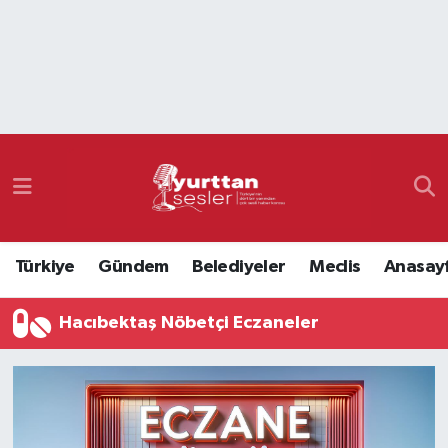
Nöbetçi Eczaneler
Hava Durumu
Namaz Vakitleri
Trafik Durumu
Türkiye
Gündem
Belediyeler
Meclis
Anasay
Süper Lig Puan Durumu ve Fikstür
Hacıbektaş Nöbetçi Eczaneler
Tüm Manşetler
Son Dakika Haberleri
Haber Arşivi