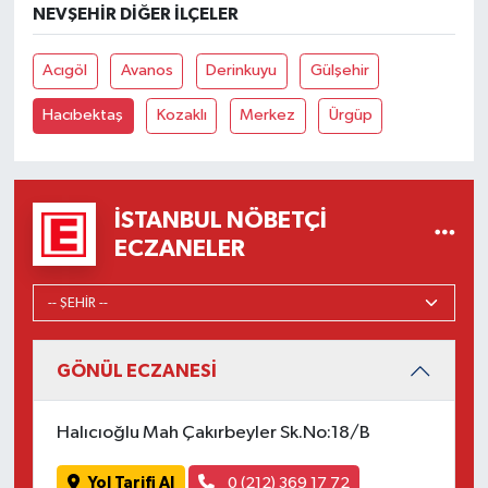
NEVŞEHIR DIĞER İLÇELER
Acıgöl
Avanos
Derinkuyu
Gülşehir
Hacıbektaş
Kozaklı
Merkez
Ürgüp
İSTANBUL NÖBETÇI
ECZANELER
GÖNÜL ECZANESİ
Halıcıoğlu Mah Çakırbeyler Sk.No:18/B
Yol Tarifi Al
0 (212) 369 17 72