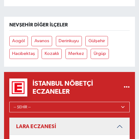
NEVŞEHIR DIĞER İLÇELER
Acıgöl
Avanos
Derinkuyu
Gülşehir
Hacıbektaş
Kozaklı
Merkez
Ürgüp
İSTANBUL NÖBETÇI
ECZANELER
LARA ECZANESİ