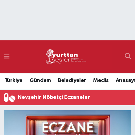
Nöbetçi Eczaneler
Hava Durumu
Namaz Vakitleri
Trafik Durumu
Türkiye
Gündem
Belediyeler
Meclis
Anasay
Süper Lig Puan Durumu ve Fikstür
Nevşehir Nöbetçi Eczaneler
Tüm Manşetler
Son Dakika Haberleri
Haber Arşivi