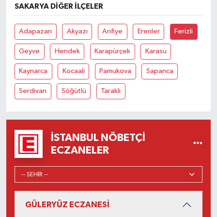
SAKARYA DIĞER İLÇELER
Adapazarı
Akyazı
Arifiye
Erenler
Ferizli
Geyve
Hendek
Karapürçek
Karasu
Kaynarca
Kocaali
Pamukova
Sapanca
Serdivan
Söğütlü
Taraklı
İSTANBUL NÖBETÇI
ECZANELER
GÜLERYÜZ ECZANESİ