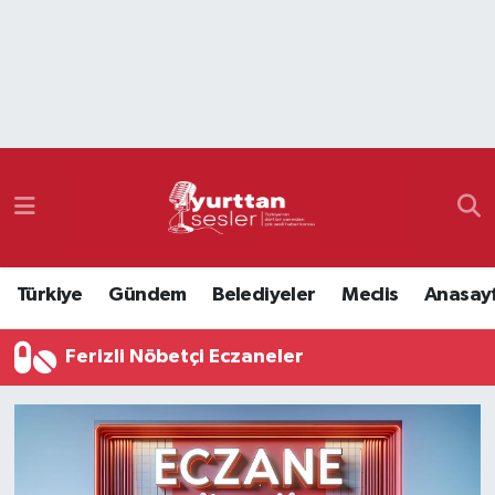
Nöbetçi Eczaneler
Hava Durumu
Namaz Vakitleri
Trafik Durumu
Türkiye
Gündem
Belediyeler
Meclis
Anasay
Süper Lig Puan Durumu ve Fikstür
Ferizli Nöbetçi Eczaneler
Tüm Manşetler
Son Dakika Haberleri
Haber Arşivi