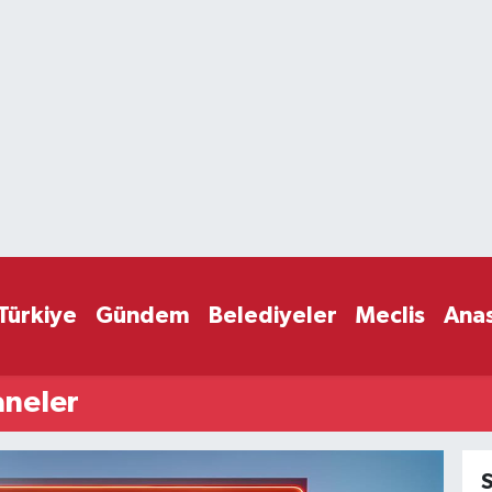
Türkiye
Gündem
Belediyeler
Meclis
Ana
aneler