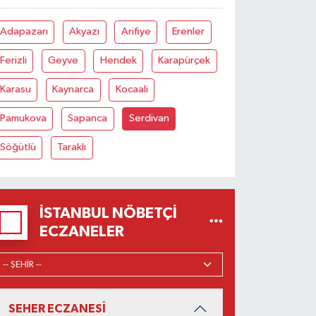
Adapazarı
Akyazı
Arifiye
Erenler
Ferizli
Geyve
Hendek
Karapürçek
Karasu
Kaynarca
Kocaali
Pamukova
Sapanca
Serdivan
Söğütlü
Taraklı
İSTANBUL NÖBETÇI
ECZANELER
SEHER ECZANESİ