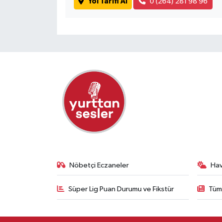
Yol Tarifi Al
0 (264) 281 98 96
Nöbetçi Eczaneler
Ha
Süper Lig Puan Durumu ve Fikstür
Tüm