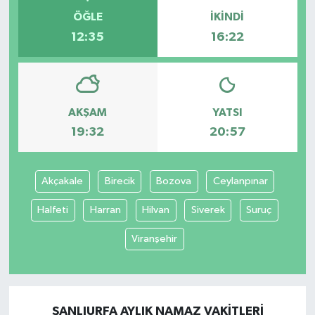
ÖĞLE
İKINDI
12:35
16:22
AKŞAM
YATSI
19:32
20:57
Akçakale
Birecik
Bozova
Ceylanpınar
Halfeti
Harran
Hilvan
Siverek
Suruç
Viranşehir
ŞANLIURFA AYLIK NAMAZ VAKITLERI