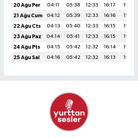
20 Ağu Per
04:11
05:38
12:33
16:17
19:18
21 Ağu Cum
04:12
05:39
12:33
16:16
19:17
22 Ağu Cts
04:13
05:40
12:33
16:15
19:16
23 Ağu Paz
04:14
05:41
12:33
16:15
19:14
24 Ağu Pts
04:15
05:42
12:32
16:14
19:13
25 Ağu Sal
04:16
05:42
12:32
16:13
19:12