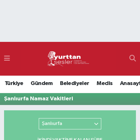
Nöbetçi Eczaneler
Hava Durumu
Namaz Vakitleri
Trafik Durumu
Türkiye
Gündem
Belediyeler
Meclis
Anasay
Süper Lig Puan Durumu ve Fikstür
Şanlıurfa Namaz Vakitleri
Tüm Manşetler
Son Dakika Haberleri
Şanlıurfa
Haber Arşivi