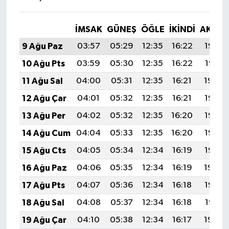
İMSAK
GÜNEŞ
ÖĞLE
İKINDI
AKŞA
9 Ağu Paz
03:57
05:29
12:35
16:22
19:32
10 Ağu Pts
03:59
05:30
12:35
16:22
19:31
11 Ağu Sal
04:00
05:31
12:35
16:21
19:30
12 Ağu Çar
04:01
05:32
12:35
16:21
19:28
13 Ağu Per
04:02
05:32
12:35
16:20
19:27
14 Ağu Cum
04:04
05:33
12:35
16:20
19:26
15 Ağu Cts
04:05
05:34
12:34
16:19
19:25
16 Ağu Paz
04:06
05:35
12:34
16:19
19:24
17 Ağu Pts
04:07
05:36
12:34
16:18
19:22
18 Ağu Sal
04:08
05:37
12:34
16:18
19:21
19 Ağu Çar
04:10
05:38
12:34
16:17
19:20