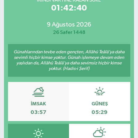
İKINDI VAKTİNE KALAN SÜRE
01:42:40
9 Ağustos 2026
26 Safer 1448
Günahlarından tevbe eden gençten, Allâhü Teâlâ’ya daha
sevimli hiçbir kimse yoktur. Günah işlemeye devam eden
yaşlıdan da, Allâhü Teâlâ’ya daha sevimsiz hiçbir kimse
yoktur. (Hadis-i Şerif)
İMSAK
GÜNEŞ
03:57
05:29