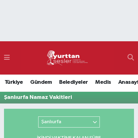
Nöbetçi Eczaneler
Hava Durumu
Namaz Vakitleri
Trafik Durumu
Türkiye
Gündem
Belediyeler
Meclis
Anasay
Süper Lig Puan Durumu ve Fikstür
Şanlıurfa Namaz Vakitleri
Tüm Manşetler
Son Dakika Haberleri
Şanlıurfa
Haber Arşivi