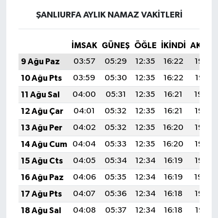
ŞANLIURFA AYLIK NAMAZ VAKITLERI
İMSAK
GÜNEŞ
ÖĞLE
İKINDI
AKŞA
9 Ağu Paz
03:57
05:29
12:35
16:22
19:32
10 Ağu Pts
03:59
05:30
12:35
16:22
19:31
11 Ağu Sal
04:00
05:31
12:35
16:21
19:30
12 Ağu Çar
04:01
05:32
12:35
16:21
19:28
13 Ağu Per
04:02
05:32
12:35
16:20
19:27
14 Ağu Cum
04:04
05:33
12:35
16:20
19:26
15 Ağu Cts
04:05
05:34
12:34
16:19
19:25
16 Ağu Paz
04:06
05:35
12:34
16:19
19:24
17 Ağu Pts
04:07
05:36
12:34
16:18
19:22
18 Ağu Sal
04:08
05:37
12:34
16:18
19:21