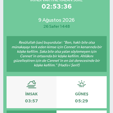
İKINDI VAKTİNE KALAN SÜRE
02:53:36
9 Ağustos 2026
26 Safer 1448
Resûlullah (sav) buyurdular: “Ben, haklı bile olsa
münakaşayı terk eden kimse için Cennet’in kenarında bir
köşke kefilim. Şaka bile olsa yalan söylemeyen için
Cennet’in ortasında bir köşke kefilim. Ahlâkını
güzelleştiren için de Cennet’in en üst derecesinde bir
köşke kefilim.” (Hadis-i Şerif)
İMSAK
GÜNEŞ
03:57
05:29