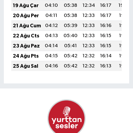
19 Ağu Çar
04:10
05:38
12:34
16:17
19:20
20 Ağu Per
04:11
05:38
12:33
16:17
19:18
21 Ağu Cum
04:12
05:39
12:33
16:16
19:17
22 Ağu Cts
04:13
05:40
12:33
16:15
19:16
23 Ağu Paz
04:14
05:41
12:33
16:15
19:14
24 Ağu Pts
04:15
05:42
12:32
16:14
19:13
25 Ağu Sal
04:16
05:42
12:32
16:13
19:12