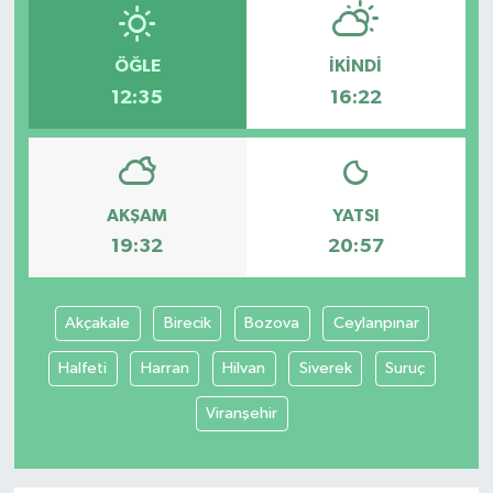
ÖĞLE
İKINDI
12:35
16:22
AKŞAM
YATSI
19:32
20:57
Akçakale
Birecik
Bozova
Ceylanpınar
Halfeti
Harran
Hilvan
Siverek
Suruç
Viranşehir