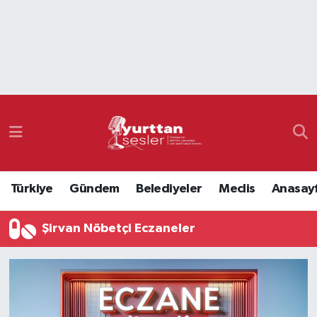
Nöbetçi Eczaneler
Hava Durumu
Namaz Vakitleri
Trafik Durumu
Türkiye
Gündem
Belediyeler
Meclis
Anasay
Süper Lig Puan Durumu ve Fikstür
Şirvan Nöbetçi Eczaneler
Tüm Manşetler
Son Dakika Haberleri
Haber Arşivi