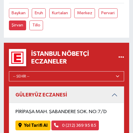
Baykan
Eruh
Kurtalan
Merkez
Pervari
Şirvan
Tillo
İSTANBUL NÖBETÇI
ECZANELER
GÜLERYÜZ ECZANESİ
PİRİPAŞA MAH. ŞABANDERE SOK. NO:7/D
Yol Tarifi Al
0 (212) 369 95 85