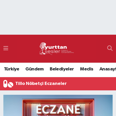
Nöbetçi Eczaneler
Hava Durumu
Namaz Vakitleri
Trafik Durumu
Türkiye
Gündem
Belediyeler
Meclis
Anasay
Süper Lig Puan Durumu ve Fikstür
Tillo Nöbetçi Eczaneler
Tüm Manşetler
Son Dakika Haberleri
Haber Arşivi