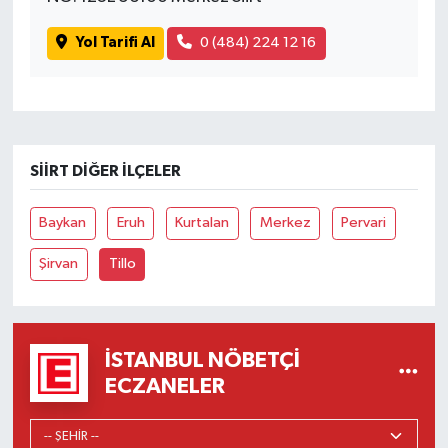
Yol Tarifi Al
0 (484) 224 12 16
SIIRT DIĞER İLÇELER
Baykan
Eruh
Kurtalan
Merkez
Pervari
Şirvan
Tillo
İSTANBUL NÖBETÇI
ECZANELER