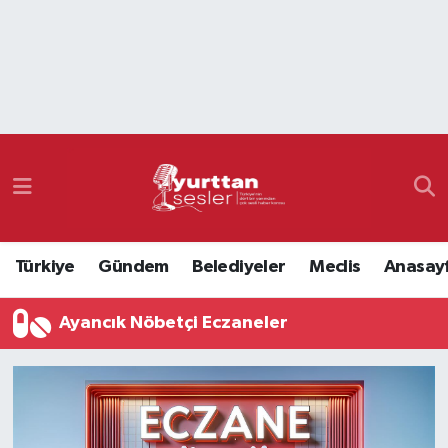
Nöbetçi Eczaneler
Hava Durumu
Namaz Vakitleri
Trafik Durumu
Türkiye
Gündem
Belediyeler
Meclis
Anasay
Süper Lig Puan Durumu ve Fikstür
Ayancık Nöbetçi Eczaneler
Tüm Manşetler
Son Dakika Haberleri
Haber Arşivi