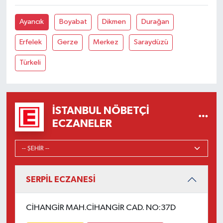
Ayancık
Boyabat
Dikmen
Durağan
Erfelek
Gerze
Merkez
Saraydüzü
Türkeli
İSTANBUL NÖBETÇI
ECZANELER
SERPİL ECZANESİ
CİHANGİR MAH.CİHANGİR CAD. NO:37D