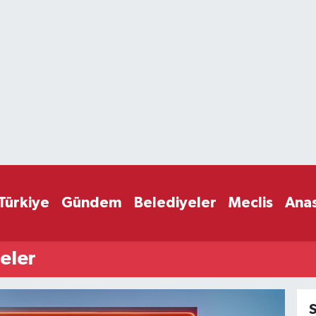
Türkiye
Gündem
Belediyeler
Meclis
Ana
eler