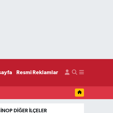
sayfa
Resmi Reklamlar
SINOP DIĞER İLÇELER