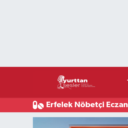
Nöbetçi Eczaneler
Hava Durumu
Namaz Vakitleri
Trafik Durumu
Süper Lig Puan Durumu ve Fikstür
Tüm Manşetler
Erfelek Nöbetçi Eczan
Son Dakika Haberleri
Haber Arşivi