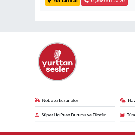
Yol Tarifi Al
0 (368) 511 20 20
Nöbetçi Eczaneler
Ha
Süper Lig Puan Durumu ve Fikstür
Tüm