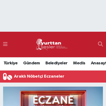
Nöbetçi Eczaneler
Hava Durumu
Namaz Vakitleri
Trafik Durumu
Türkiye
Gündem
Belediyeler
Meclis
Anasay
Süper Lig Puan Durumu ve Fikstür
Araklı Nöbetçi Eczaneler
Tüm Manşetler
Son Dakika Haberleri
Haber Arşivi