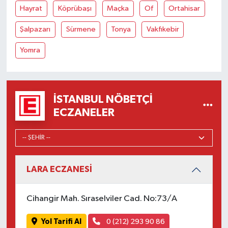
Hayrat
Köprübaşı
Maçka
Of
Ortahisar
Şalpazarı
Sürmene
Tonya
Vakfıkebir
Yomra
İSTANBUL NÖBETÇI
ECZANELER
LARA ECZANESİ
Cihangir Mah. Sıraselviler Cad. No:73/A
Yol Tarifi Al
0 (212) 293 90 86