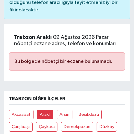
olduğunu telefon aracılığıyla teyit etmeniz iyi bir
fikir olacaktır.
Trabzon Araklı
09 Ağustos 2026 Pazar
nöbetçi eczane adres, telefon ve konumları
Bu bölgede nöbetçi bir eczane bulunamadı.
TRABZON DIĞER İLÇELER
Akçaabat
Araklı
Arsin
Beşikdüzü
Çarşıbaşı
Çaykara
Dernekpazarı
Düzköy