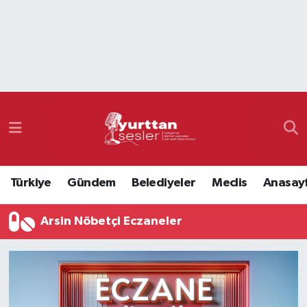
Nöbetçi Eczaneler
Hava Durumu
Namaz Vakitleri
Trafik Durumu
Türkiye
Gündem
Belediyeler
Meclis
Anasay
Süper Lig Puan Durumu ve Fikstür
Arsin Nöbetçi Eczaneler
Tüm Manşetler
Son Dakika Haberleri
Haber Arşivi