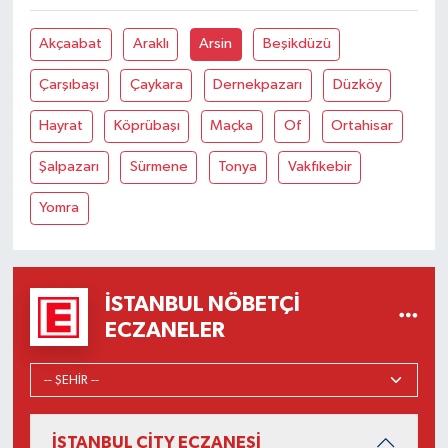
Akçaabat
Araklı
Arsin
Beşikdüzü
Çarşıbaşı
Çaykara
Dernekpazarı
Düzköy
Hayrat
Köprübaşı
Maçka
Of
Ortahisar
Şalpazarı
Sürmene
Tonya
Vakfıkebir
Yomra
İSTANBUL NÖBETÇI
ECZANELER
İSTANBUL CİTY ECZANESİ