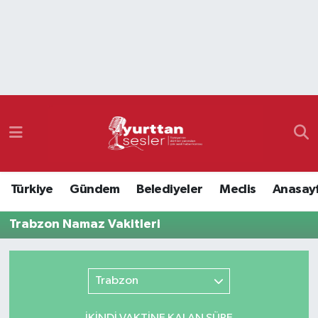
Nöbetçi Eczaneler
Hava Durumu
Namaz Vakitleri
Trafik Durumu
Türkiye
Gündem
Belediyeler
Meclis
Anasay
Süper Lig Puan Durumu ve Fikstür
Trabzon Namaz Vakitleri
Tüm Manşetler
Son Dakika Haberleri
Trabzon
Haber Arşivi