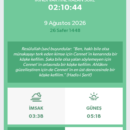
İKINDI VAKTİNE KALAN SÜRE
02:10:44
9 Ağustos 2026
26 Safer 1448
Resûlullah (sav) buyurdular: “Ben, haklı bile olsa
münakaşayı terk eden kimse için Cennet’in kenarında bir
köşke kefilim. Şaka bile olsa yalan söylemeyen için
Cennet’in ortasında bir köşke kefilim. Ahlâkını
güzelleştiren için de Cennet’in en üst derecesinde bir
köşke kefilim.” (Hadis-i Şerif)
İMSAK
GÜNEŞ
03:38
05:18