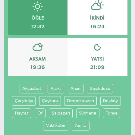
ÖĞLE
İKINDI
12:32
16:23
AKŞAM
YATSI
19:36
21:09
Akçaabat
Araklı
Arsin
Beşikdüzü
Çarşıbaşı
Çaykara
Dernekpazarı
Düzköy
Hayrat
Of
Şalpazarı
Sürmene
Tonya
Vakfıkebir
Yomra