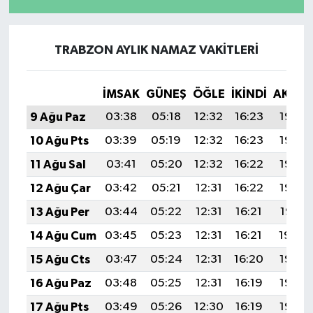
TRABZON AYLIK NAMAZ VAKITLERI
İMSAK
GÜNEŞ
ÖĞLE
İKINDI
AKŞA
9 Ağu Paz
03:38
05:18
12:32
16:23
19:36
10 Ağu Pts
03:39
05:19
12:32
16:23
19:35
11 Ağu Sal
03:41
05:20
12:32
16:22
19:33
12 Ağu Çar
03:42
05:21
12:31
16:22
19:32
13 Ağu Per
03:44
05:22
12:31
16:21
19:31
14 Ağu Cum
03:45
05:23
12:31
16:21
19:29
15 Ağu Cts
03:47
05:24
12:31
16:20
19:28
16 Ağu Paz
03:48
05:25
12:31
16:19
19:27
17 Ağu Pts
03:49
05:26
12:30
16:19
19:25