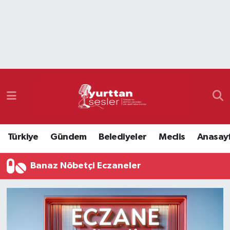
Nöbetçi Eczaneler
Hava Durumu
Namaz Vakitleri
Trafik Durumu
Türkiye
Gündem
Belediyeler
Meclis
Anasay
Süper Lig Puan Durumu ve Fikstür
Banaz Nöbetçi Eczaneler
Tüm Manşetler
Son Dakika Haberleri
Haber Arşivi