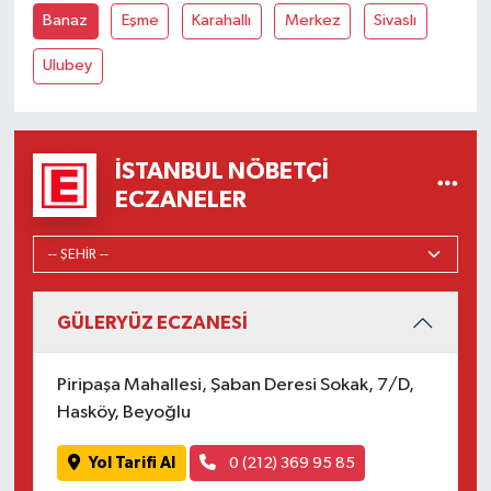
Banaz
Eşme
Karahallı
Merkez
Sivaslı
Ulubey
İSTANBUL NÖBETÇI
ECZANELER
GÜLERYÜZ ECZANESİ
Piripaşa Mahallesi, Şaban Deresi Sokak, 7/D,
Hasköy, Beyoğlu
Yol Tarifi Al
0 (212) 369 95 85