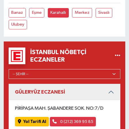
Banaz
Eşme
Karahallı
Merkez
Sivaslı
Ulubey
İSTANBUL NÖBETÇI
ECZANELER
GÜLERYÜZ ECZANESİ
PİRİPAŞA MAH. ŞABANDERE SOK. NO:7/D
Yol Tarifi Al
0 (212) 369 95 85