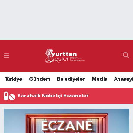
Nöbetçi Eczaneler
Hava Durumu
Namaz Vakitleri
Trafik Durumu
Türkiye
Gündem
Belediyeler
Meclis
Anasay
Süper Lig Puan Durumu ve Fikstür
Karahallı Nöbetçi Eczaneler
Tüm Manşetler
Son Dakika Haberleri
Haber Arşivi