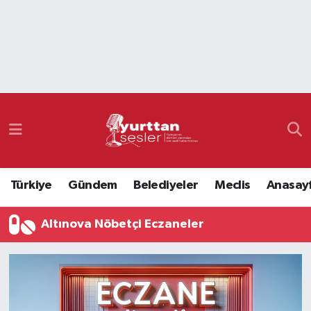
Nöbetçi Eczaneler
Hava Durumu
Namaz Vakitleri
Trafik Durumu
Türkiye
Gündem
Belediyeler
Meclis
Anasay
Süper Lig Puan Durumu ve Fikstür
Altınova Nöbetçi Eczaneler
Tüm Manşetler
Son Dakika Haberleri
Haber Arşivi