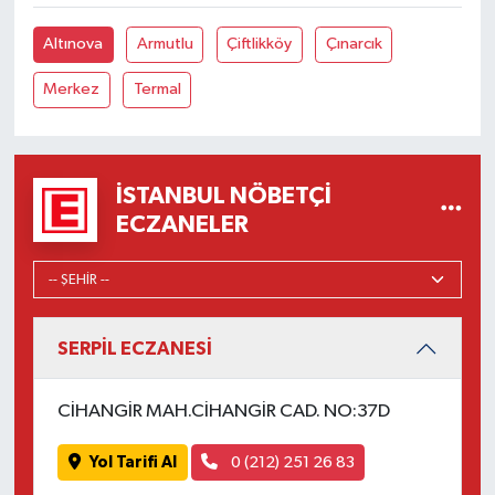
Altınova
Armutlu
Çiftlikköy
Çınarcık
Merkez
Termal
İSTANBUL NÖBETÇI
ECZANELER
SERPİL ECZANESİ
CİHANGİR MAH.CİHANGİR CAD. NO:37D
Yol Tarifi Al
0 (212) 251 26 83