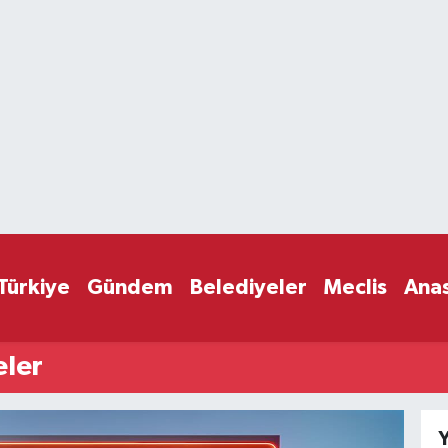
Türkiye
Gündem
Belediyeler
Meclis
Ana
eler