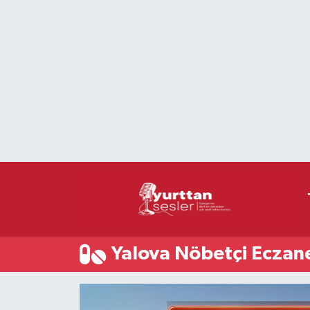
Nöbetçi Eczaneler
Hava Durumu
Namaz Vakitleri
Trafik Durumu
Süper Lig Puan Durumu ve Fikstür
Tüm Manşetler
Yalova Nöbetçi Eczan
Son Dakika Haberleri
Haber Arşivi