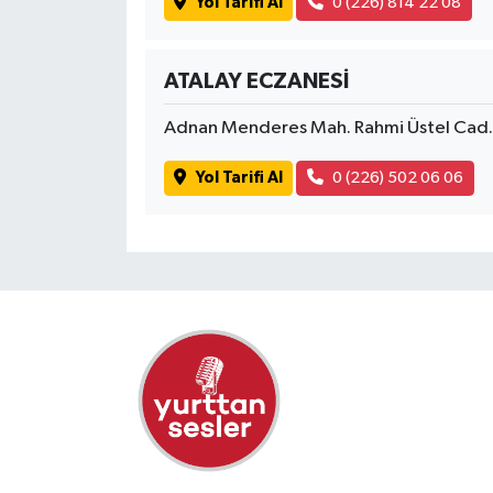
Yol Tarifi Al
0 (226) 814 22 08
ATALAY ECZANESİ
Adnan Menderes Mah. Rahmi Üstel Cad. 
Yol Tarifi Al
0 (226) 502 06 06