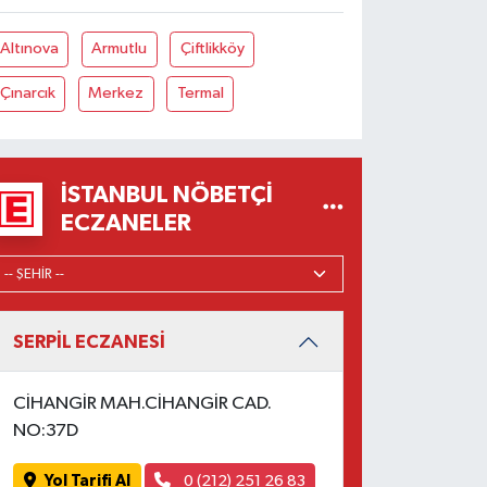
Altınova
Armutlu
Çiftlikköy
Çınarcık
Merkez
Termal
İSTANBUL NÖBETÇI
ECZANELER
SERPİL ECZANESİ
CİHANGİR MAH.CİHANGİR CAD.
NO:37D
Yol Tarifi Al
0 (212) 251 26 83