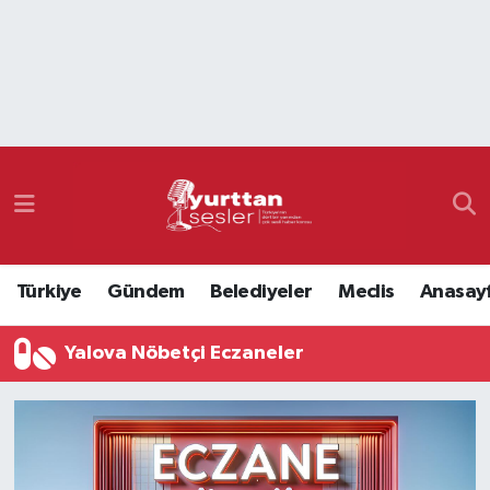
Nöbetçi Eczaneler
Hava Durumu
Namaz Vakitleri
Trafik Durumu
Türkiye
Gündem
Belediyeler
Meclis
Anasay
Süper Lig Puan Durumu ve Fikstür
Yalova Nöbetçi Eczaneler
Tüm Manşetler
Son Dakika Haberleri
Haber Arşivi