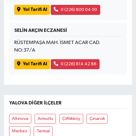
Yol Tarifi Al
0 (226) 800 04 00
SELİN AKÇIN ECZANESİ
RÜSTEMPAŞA MAH. İSMET ACAR CAD.
NO:37/A
Yol Tarifi Al
0 (226) 814 42 86
YALOVA DIĞER İLÇELER
Altınova
Armutlu
Çiftlikköy
Çınarcık
Merkez
Termal