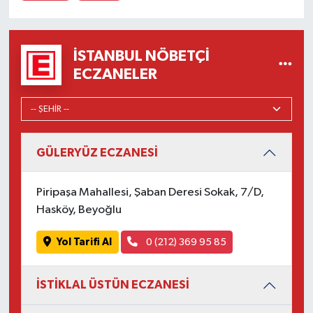
İSTANBUL NÖBETÇI
ECZANELER
GÜLERYÜZ ECZANESİ
Piripaşa Mahallesi, Şaban Deresi Sokak, 7/D,
Hasköy, Beyoğlu
Yol Tarifi Al
0 (212) 369 95 85
İSTİKLAL ÜSTÜN ECZANESİ