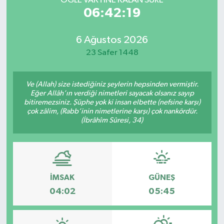
ÖĞLE VAKTİNE KALAN SÜRE
06:42:19
6 Ağustos 2026
23 Safer 1448
Ve (Allah) size istediğiniz şeylerin hepsinden vermiştir.
Eğer Allâh’ın verdiği nimetleri sayacak olsanız sayıp
bitiremezsiniz. Şüphe yok ki insan elbette (nefsine karşı)
çok zâlim, (Rabb’inin nimetlerine karşı) çok nankördür.
(İbrâhîm Sûresi, 34)
İMSAK
GÜNEŞ
04:02
05:45