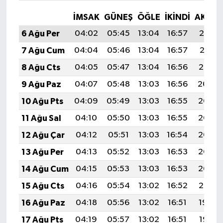
İMSAK
GÜNEŞ
ÖĞLE
İKINDI
AKŞA
6 Ağu Per
04:02
05:45
13:04
16:57
20:12
7 Ağu Cum
04:04
05:46
13:04
16:57
20:11
8 Ağu Cts
04:05
05:47
13:04
16:56
20:10
9 Ağu Paz
04:07
05:48
13:03
16:56
20:09
10 Ağu Pts
04:09
05:49
13:03
16:55
20:07
11 Ağu Sal
04:10
05:50
13:03
16:55
20:06
12 Ağu Çar
04:12
05:51
13:03
16:54
20:05
13 Ağu Per
04:13
05:52
13:03
16:53
20:03
14 Ağu Cum
04:15
05:53
13:03
16:53
20:02
15 Ağu Cts
04:16
05:54
13:02
16:52
20:01
16 Ağu Paz
04:18
05:56
13:02
16:51
19:59
17 Ağu Pts
04:19
05:57
13:02
16:51
19:58