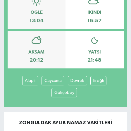
ÖĞLE
İKINDI
13:04
16:57
AKŞAM
YATSI
20:12
21:48
Alaplı
Çaycuma
Devrek
Ereğli
Gökçebey
ZONGULDAK AYLIK NAMAZ VAKITLERI