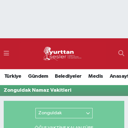
Nöbetçi Eczaneler
Hava Durumu
Namaz Vakitleri
Trafik Durumu
Türkiye
Gündem
Belediyeler
Meclis
Anasay
Süper Lig Puan Durumu ve Fikstür
Zonguldak Namaz Vakitleri
Tüm Manşetler
Son Dakika Haberleri
Zonguldak
Haber Arşivi