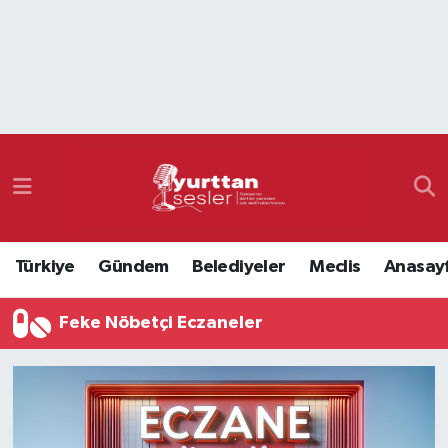
Nöbetçi Eczaneler
Hava Durumu
Namaz Vakitleri
Trafik Durumu
Türkiye
Gündem
Belediyeler
Meclis
Anasay
Süper Lig Puan Durumu ve Fikstür
Feke Nöbetçi Eczaneler
Tüm Manşetler
Son Dakika Haberleri
Haber Arşivi