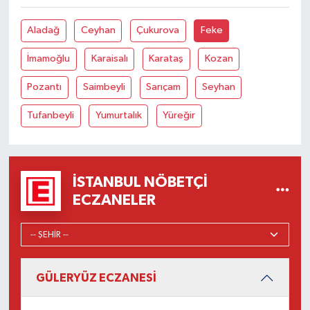
Aladağ
Ceyhan
Çukurova
Feke
İmamoğlu
Karaisalı
Karataş
Kozan
Pozantı
Saimbeyli
Sarıçam
Seyhan
Tufanbeyli
Yumurtalık
Yüreğir
İSTANBUL NÖBETÇI
ECZANELER
GÜLERYÜZ ECZANESİ