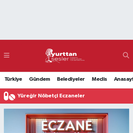
Nöbetçi Eczaneler
Hava Durumu
Namaz Vakitleri
Trafik Durumu
Türkiye
Gündem
Belediyeler
Meclis
Anasay
Süper Lig Puan Durumu ve Fikstür
Yüreğir Nöbetçi Eczaneler
Tüm Manşetler
Son Dakika Haberleri
Haber Arşivi