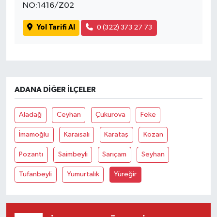
NO:1416/Z02
Yol Tarifi Al
0 (322) 373 27 73
ADANA DIĞER İLÇELER
Aladağ
Ceyhan
Çukurova
Feke
İmamoğlu
Karaisalı
Karataş
Kozan
Pozantı
Saimbeyli
Sarıçam
Seyhan
Tufanbeyli
Yumurtalık
Yüreğir