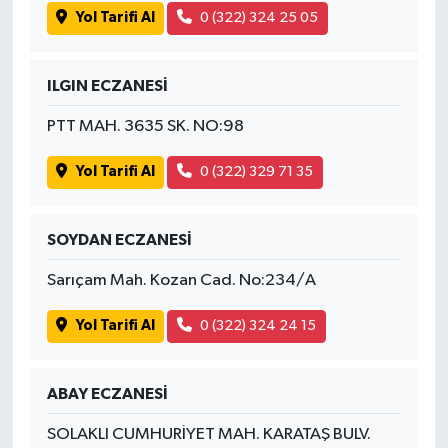
Yol Tarifi Al
0 (322) 324 25 05
ILGIN ECZANESİ
PTT MAH. 3635 SK. NO:98
Yol Tarifi Al
0 (322) 329 71 35
SOYDAN ECZANESİ
Sarıçam Mah. Kozan Cad. No:234/A
Yol Tarifi Al
0 (322) 324 24 15
ABAY ECZANESİ
SOLAKLI CUMHURİYET MAH. KARATAŞ BULV.