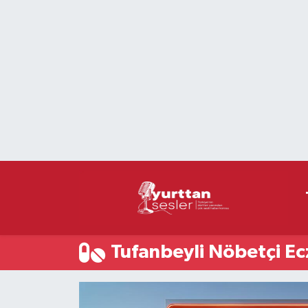
Nöbetçi Eczaneler
Hava Durumu
Namaz Vakitleri
Trafik Durumu
Süper Lig Puan Durumu ve Fikstür
Tüm Manşetler
Tufanbeyli Nöbetçi Ec
Son Dakika Haberleri
Haber Arşivi