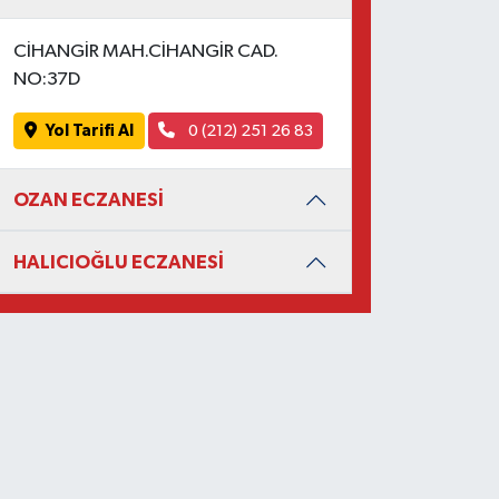
CİHANGİR MAH.CİHANGİR CAD.
NO:37D
Yol Tarifi Al
0 (212) 251 26 83
OZAN ECZANESİ
HALICIOĞLU ECZANESİ