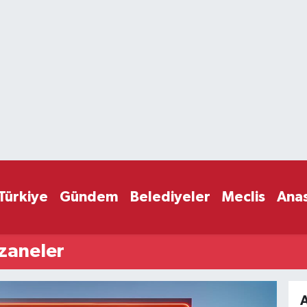
Türkiye
Gündem
Belediyeler
Meclis
Ana
zaneler