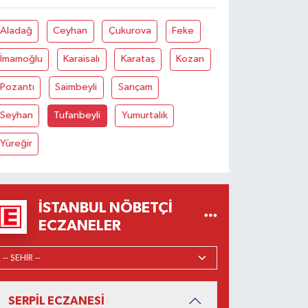
Aladağ
Ceyhan
Çukurova
Feke
İmamoğlu
Karaisalı
Karataş
Kozan
Pozantı
Saimbeyli
Sarıçam
Seyhan
Tufanbeyli
Yumurtalık
Yüreğir
İSTANBUL NÖBETÇI
ECZANELER
SERPİL ECZANESİ