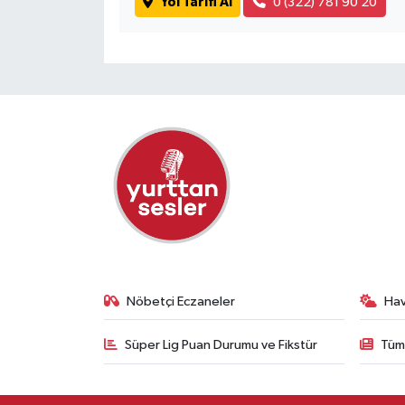
Yol Tarifi Al
0 (322) 781 90 20
Nöbetçi Eczaneler
Ha
Süper Lig Puan Durumu ve Fikstür
Tüm