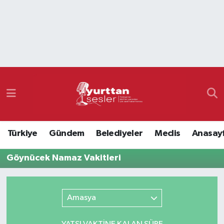
Nöbetçi Eczaneler
Hava Durumu
Namaz Vakitleri
Trafik Durumu
Türkiye
Gündem
Belediyeler
Meclis
Anasay
Süper Lig Puan Durumu ve Fikstür
Göynücek Namaz Vakitleri
Tüm Manşetler
Son Dakika Haberleri
Amasya
Haber Arşivi