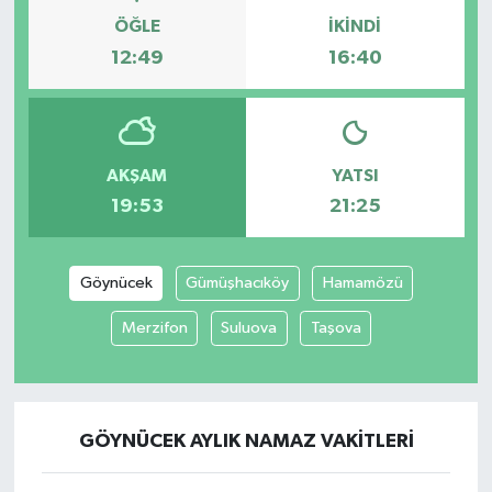
ÖĞLE
İKINDI
12:49
16:40
AKŞAM
YATSI
19:53
21:25
Göynücek
Gümüşhacıköy
Hamamözü
Merzifon
Suluova
Taşova
GÖYNÜCEK AYLIK NAMAZ VAKITLERI