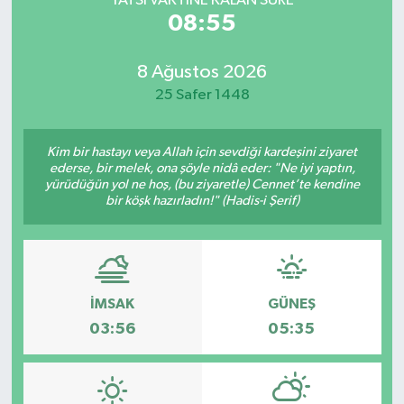
YATSI VAKTİNE KALAN SÜRE
08:55
8 Ağustos 2026
25 Safer 1448
Kim bir hastayı veya Allah için sevdiği kardeşini ziyaret
ederse, bir melek, ona şöyle nidâ eder: "Ne iyi yaptın,
yürüdüğün yol ne hoş, (bu ziyaretle) Cennet’te kendine
bir köşk hazırladın!" (Hadis-i Şerif)
İMSAK
GÜNEŞ
03:56
05:35