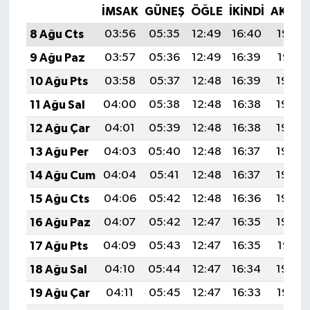
İMSAK
GÜNEŞ
ÖĞLE
İKINDI
AKŞA
8 Ağu Cts
03:56
05:35
12:49
16:40
19:53
9 Ağu Paz
03:57
05:36
12:49
16:39
19:51
10 Ağu Pts
03:58
05:37
12:48
16:39
19:50
11 Ağu Sal
04:00
05:38
12:48
16:38
19:49
12 Ağu Çar
04:01
05:39
12:48
16:38
19:48
13 Ağu Per
04:03
05:40
12:48
16:37
19:46
14 Ağu Cum
04:04
05:41
12:48
16:37
19:45
15 Ağu Cts
04:06
05:42
12:48
16:36
19:44
16 Ağu Paz
04:07
05:42
12:47
16:35
19:42
17 Ağu Pts
04:09
05:43
12:47
16:35
19:41
18 Ağu Sal
04:10
05:44
12:47
16:34
19:39
19 Ağu Çar
04:11
05:45
12:47
16:33
19:38