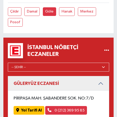
Çıldır
Damal
Göle
Hanak
Merkez
Posof
İSTANBUL NÖBETÇI
ECZANELER
GÜLERYÜZ ECZANESİ
PİRİPAŞA MAH. ŞABANDERE SOK. NO:7/D
Yol Tarifi Al
0 (212) 369 95 85