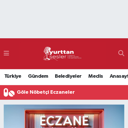
Nöbetçi Eczaneler
Hava Durumu
Namaz Vakitleri
Trafik Durumu
Türkiye
Gündem
Belediyeler
Meclis
Anasay
Süper Lig Puan Durumu ve Fikstür
Göle Nöbetçi Eczaneler
Tüm Manşetler
Son Dakika Haberleri
Haber Arşivi