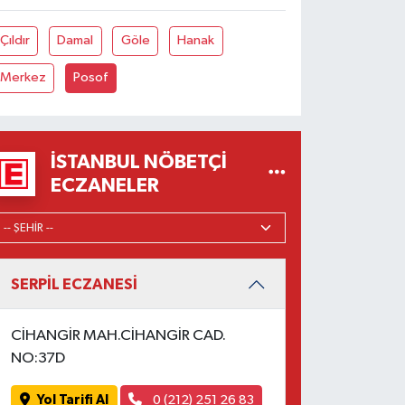
Çıldır
Damal
Göle
Hanak
Merkez
Posof
İSTANBUL NÖBETÇI
ECZANELER
SERPİL ECZANESİ
CİHANGİR MAH.CİHANGİR CAD.
NO:37D
Yol Tarifi Al
0 (212) 251 26 83