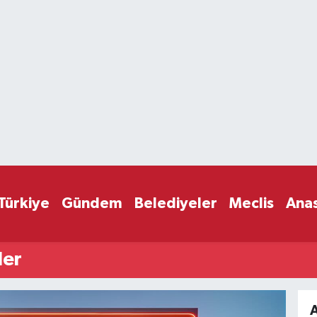
Türkiye
Gündem
Belediyeler
Meclis
Ana
ler