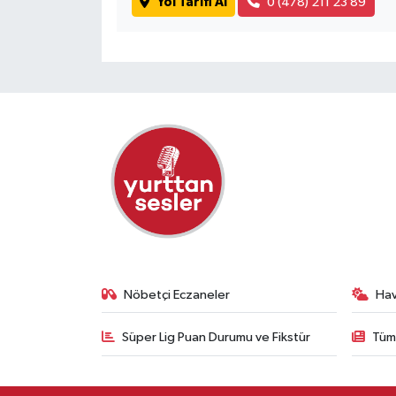
Yol Tarifi Al
0 (478) 211 23 89
Nöbetçi Eczaneler
Ha
Süper Lig Puan Durumu ve Fikstür
Tüm