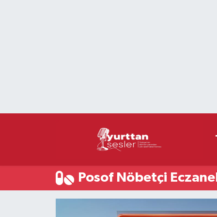
Nöbetçi Eczaneler
Hava Durumu
Namaz Vakitleri
Trafik Durumu
Süper Lig Puan Durumu ve Fikstür
Tüm Manşetler
Posof Nöbetçi Eczane
Son Dakika Haberleri
Haber Arşivi