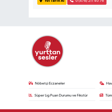
Yol Tarifi Al
0 (478) 211 40 76
Nöbetçi Eczaneler
Ha
Süper Lig Puan Durumu ve Fikstür
Tüm