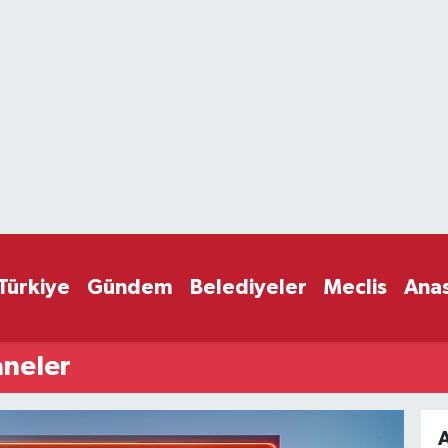
Türkiye
Gündem
Belediyeler
Meclis
Ana
neler