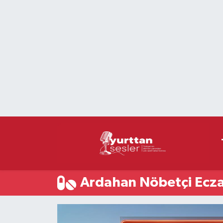
Nöbetçi Eczaneler
Hava Durumu
Namaz Vakitleri
Trafik Durumu
Süper Lig Puan Durumu ve Fikstür
Tüm Manşetler
Ardahan Nöbetçi Ecza
Son Dakika Haberleri
Haber Arşivi