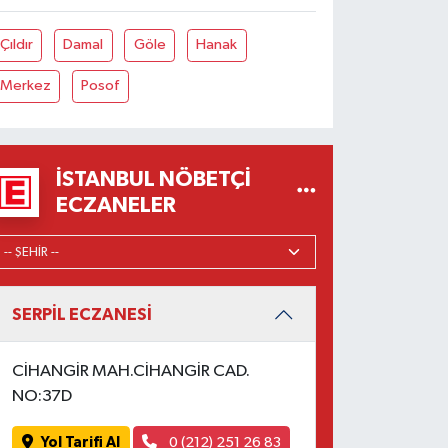
Çıldır
Damal
Göle
Hanak
Merkez
Posof
İSTANBUL NÖBETÇI
ECZANELER
SERPİL ECZANESİ
CİHANGİR MAH.CİHANGİR CAD.
NO:37D
Yol Tarifi Al
0 (212) 251 26 83