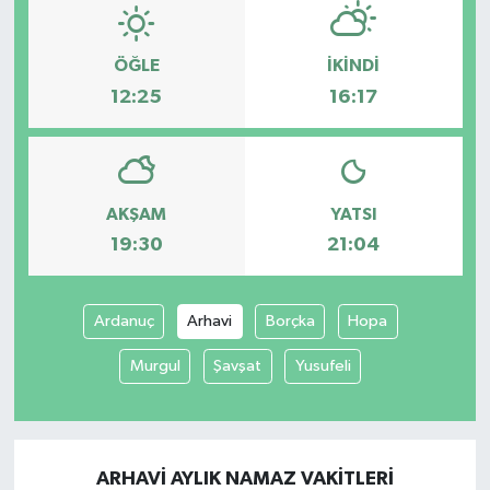
ÖĞLE
İKINDI
12:25
16:17
AKŞAM
YATSI
19:30
21:04
Ardanuç
Arhavi
Borçka
Hopa
Murgul
Şavşat
Yusufeli
ARHAVI AYLIK NAMAZ VAKITLERI