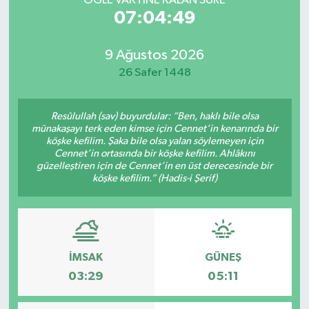
ÖĞLE VAKTİNE KALAN SÜRE
07:04:49
9 Ağustos 2026
26 Safer 1448
Resûlullah (sav) buyurdular: “Ben, haklı bile olsa
münakaşayı terk eden kimse için Cennet’in kenarında bir
köşke kefilim. Şaka bile olsa yalan söylemeyen için
Cennet’in ortasında bir köşke kefilim. Ahlâkını
güzelleştiren için de Cennet’in en üst derecesinde bir
köşke kefilim.” (Hadis-i Şerif)
İMSAK
GÜNEŞ
03:29
05:11