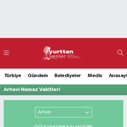
Nöbetçi Eczaneler
Hava Durumu
Namaz Vakitleri
Trafik Durumu
Türkiye
Gündem
Belediyeler
Meclis
Anasay
Süper Lig Puan Durumu ve Fikstür
Arhavi Namaz Vakitleri
Tüm Manşetler
Son Dakika Haberleri
Artvin
Haber Arşivi