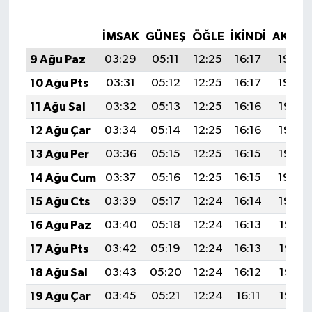
İMSAK
GÜNEŞ
ÖĞLE
İKINDI
AKŞA
9 Ağu Paz
03:29
05:11
12:25
16:17
19:30
10 Ağu Pts
03:31
05:12
12:25
16:17
19:29
11 Ağu Sal
03:32
05:13
12:25
16:16
19:28
12 Ağu Çar
03:34
05:14
12:25
16:16
19:26
13 Ağu Per
03:36
05:15
12:25
16:15
19:25
14 Ağu Cum
03:37
05:16
12:25
16:15
19:24
15 Ağu Cts
03:39
05:17
12:24
16:14
19:22
16 Ağu Paz
03:40
05:18
12:24
16:13
19:21
17 Ağu Pts
03:42
05:19
12:24
16:13
19:19
18 Ağu Sal
03:43
05:20
12:24
16:12
19:18
19 Ağu Çar
03:45
05:21
12:24
16:11
19:16