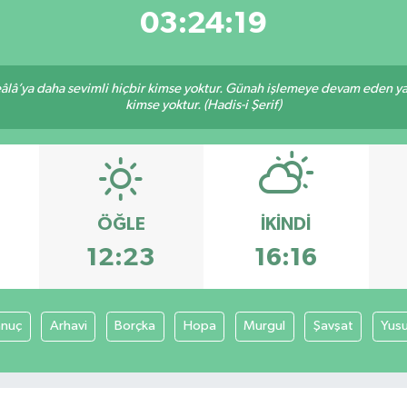
03:24:19
lâ’ya daha sevimli hiçbir kimse yoktur. Günah işlemeye devam eden yaşl
kimse yoktur. (Hadis-i Şerif)
ÖĞLE
İKINDI
12:23
16:16
anuç
Arhavi
Borçka
Hopa
Murgul
Şavşat
Yusu