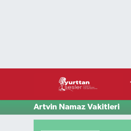
Nöbetçi Eczaneler
Hava Durumu
Namaz Vakitleri
Trafik Durumu
Süper Lig Puan Durumu ve Fikstür
Tüm Manşetler
Artvin Namaz Vakitleri
Son Dakika Haberleri
Haber Arşivi