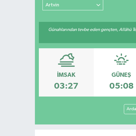
Artvin
Günahlarından tevbe eden gençten, Allâhü Teâ
İMSAK
GÜNEŞ
03:27
05:08
Ard