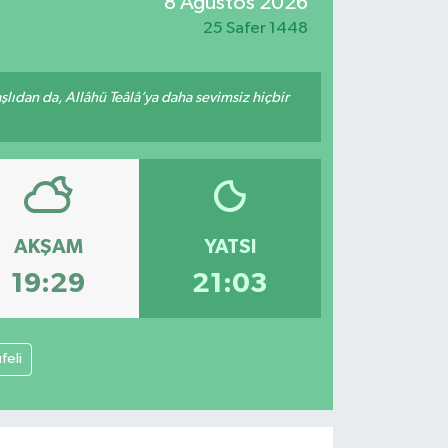
8 Ağustos 2026
25 Safer 1448
ıdan da, Allâhü Teâlâ’ya daha sevimsiz hiçbir
AKŞAM
YATSI
19:29
21:03
feli