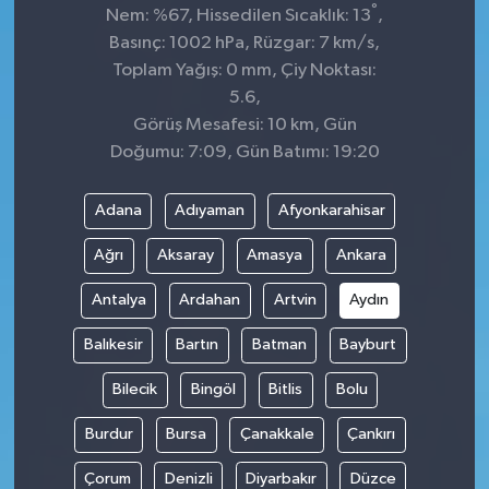
°
Nem: %67, Hissedilen Sıcaklık: 13
,
Basınç: 1002 hPa, Rüzgar: 7 km/s,
Toplam Yağış: 0 mm, Çiy Noktası:
5.6,
Görüş Mesafesi: 10 km, Gün
Doğumu: 7:09, Gün Batımı: 19:20
Adana
Adıyaman
Afyonkarahisar
Ağrı
Aksaray
Amasya
Ankara
Antalya
Ardahan
Artvin
Aydın
Balıkesir
Bartın
Batman
Bayburt
Bilecik
Bingöl
Bitlis
Bolu
Burdur
Bursa
Çanakkale
Çankırı
Çorum
Denizli
Diyarbakır
Düzce