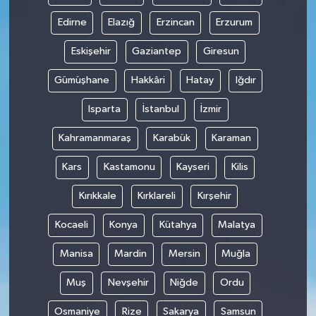
Edirne
Elazığ
Erzincan
Erzurum
Eskişehir
Gaziantep
Giresun
Gümüşhane
Hakkâri
Hatay
Iğdır
Isparta
İstanbul
İzmir
Kahramanmaraş
Karabük
Karaman
Kars
Kastamonu
Kayseri
Kilis
Kırıkkale
Kırklareli
Kırşehir
Kocaeli
Konya
Kütahya
Malatya
Manisa
Mardin
Mersin
Muğla
Muş
Nevşehir
Niğde
Ordu
Osmaniye
Rize
Sakarya
Samsun