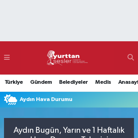
Nöbetçi Eczaneler
Hava Durumu
Namaz Vakitleri
Trafik Durumu
Türkiye
Gündem
Belediyeler
Meclis
Anasay
Süper Lig Puan Durumu ve Fikstür
Aydın Hava Durumu
Tüm Manşetler
Son Dakika Haberleri
Aydın Bugün, Yarın ve 1 Haftalık
Haber Arşivi