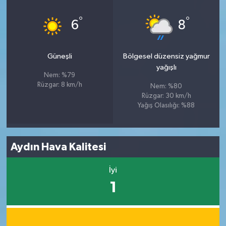
°
°
6
8
Güneşli
Bölgesel düzensiz yağmur
yağışlı
Nem: %79
Rüzgar: 8 km/h
Nem: %80
Rüzgar: 30 km/h
Yağış Olasılığı: %88
Aydın Hava Kalitesi
İyi
1