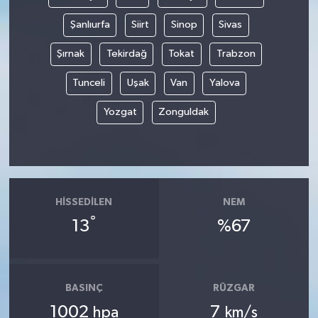
Şanlıurfa
Siirt
Sinop
Sivas
Şırnak
Tekirdağ
Tokat
Trabzon
Tunceli
Uşak
Van
Yalova
Yozgat
Zonguldak
HISSEDILEN
NEM
°
13
%67
BASINÇ
RÜZGAR
1002
7
hpa
km/s