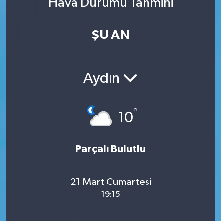
Hava Durumu Tahmini
ŞU AN
Aydın
°
10
Parçalı Bulutlu
21 Mart Cumartesi
19:15