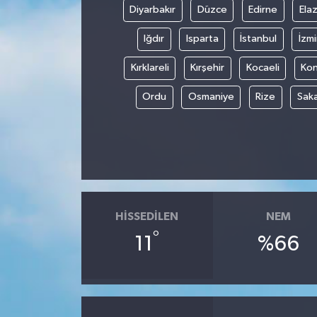
Diyarbakır
Düzce
Edirne
Elaz
Iğdır
Isparta
İstanbul
İzmi
Kırklareli
Kırşehir
Kocaeli
Ko
Ordu
Osmaniye
Rize
Sak
HISSEDILEN
NEM
°
11
%66