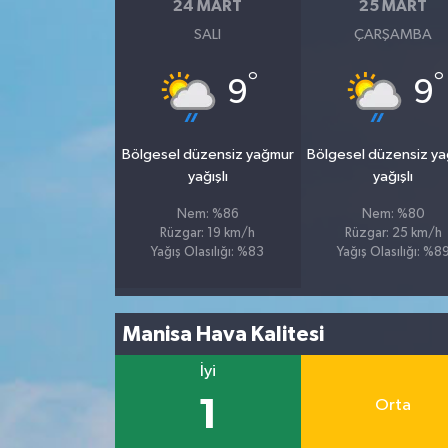
24 MART
25 MART
SALI
ÇARŞAMBA
°
°
9
9
Bölgesel düzensiz yağmur
Bölgesel düzensiz y
yağışlı
yağışlı
Nem: %86
Nem: %80
Rüzgar: 19 km/h
Rüzgar: 25 km/h
Yağış Olasılığı: %83
Yağış Olasılığı: %8
Manisa Hava Kalitesi
İyi
1
Orta