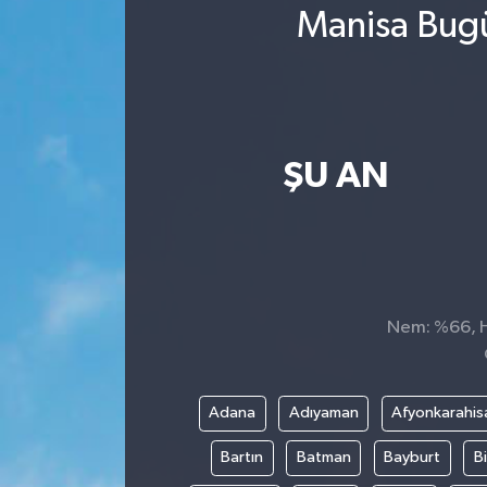
Manisa Bugü
ŞU AN
Nem: %66, Hi
Adana
Adıyaman
Afyonkarahis
Bartın
Batman
Bayburt
Bi