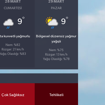
28 MART
29 MART
CUMARTESI
PAZAR
°
°
9
9
ta kuvvetli yağmurlu
Bölgesel düzensiz yağmur
yağışlı
Nem: %82
Rüzgar: 21 km/h
Nem: %75
Yağış Olasılığı: %83
Rüzgar: 13 km/h
Yağış Olasılığı: %78
Çok Sağlıksız
Tehlikeli