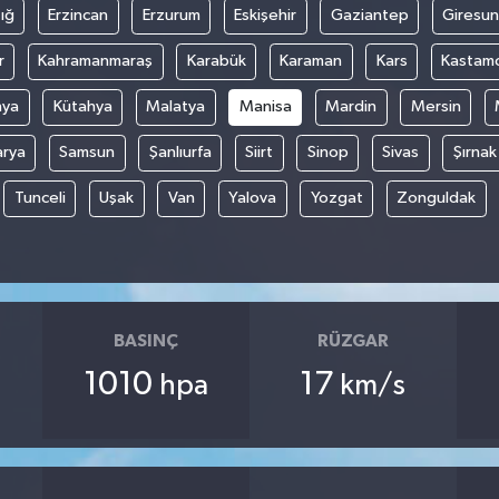
ığ
Erzincan
Erzurum
Eskişehir
Gaziantep
Giresun
r
Kahramanmaraş
Karabük
Karaman
Kars
Kastam
nya
Kütahya
Malatya
Manisa
Mardin
Mersin
arya
Samsun
Şanlıurfa
Siirt
Sinop
Sivas
Şırnak
Tunceli
Uşak
Van
Yalova
Yozgat
Zonguldak
BASINÇ
RÜZGAR
1010
17
hpa
km/s