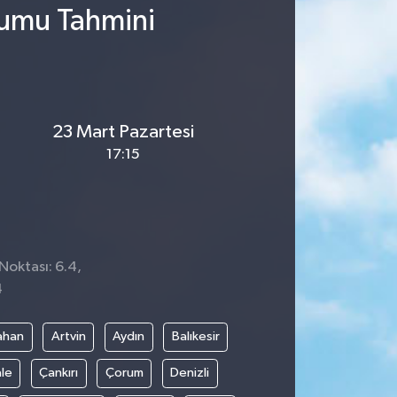
rumu Tahmini
23 Mart Pazartesi
17:15
Noktası: 6.4,
4
ahan
Artvin
Aydın
Balıkesir
le
Çankırı
Çorum
Denizli