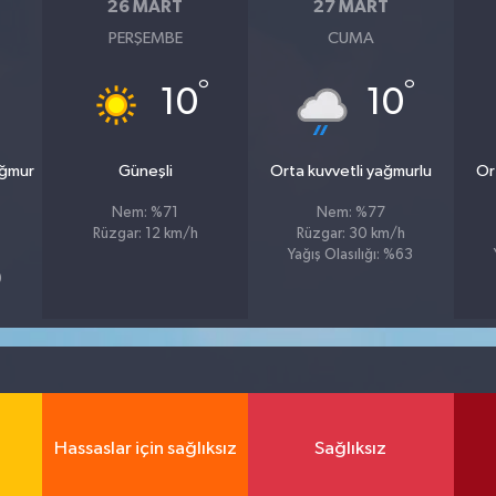
26 MART
27 MART
PERŞEMBE
CUMA
°
°
10
10
ağmur
Güneşli
Orta kuvvetli yağmurlu
Or
Nem: %71
Nem: %77
Rüzgar: 12 km/h
Rüzgar: 30 km/h
Yağış Olasılığı: %63
9
Hassaslar için sağlıksız
Sağlıksız