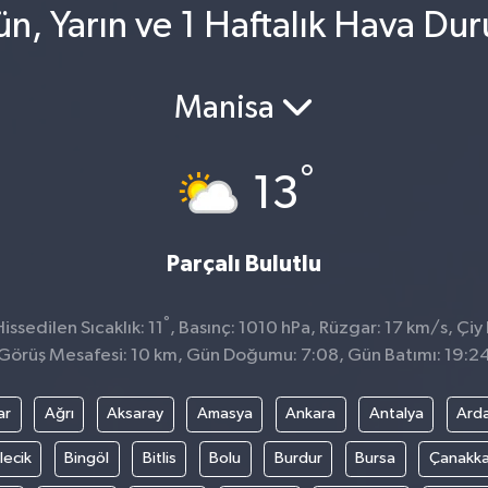
n, Yarın ve 1 Haftalık Hava Du
Manisa
°
13
Parçalı Bulutlu
°
ssedilen Sıcaklık: 11
, Basınç: 1010 hPa, Rüzgar: 17 km/s, Çiy 
Görüş Mesafesi: 10 km, Gün Doğumu: 7:08, Gün Batımı: 19:2
ar
Ağrı
Aksaray
Amasya
Ankara
Antalya
Ard
lecik
Bingöl
Bitlis
Bolu
Burdur
Bursa
Çanakka