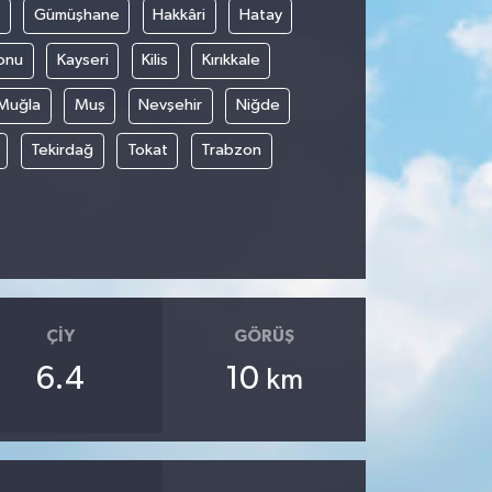
Gümüşhane
Hakkâri
Hatay
onu
Kayseri
Kilis
Kırıkkale
Muğla
Muş
Nevşehir
Niğde
Tekirdağ
Tokat
Trabzon
ÇIY
GÖRÜŞ
6.4
10
km