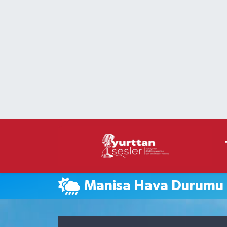
Nöbetçi Eczaneler
Hava Durumu
Namaz Vakitleri
Trafik Durumu
Süper Lig Puan Durumu ve Fikstür
Tüm Manşetler
Manisa Hava Durumu
Son Dakika Haberleri
Haber Arşivi